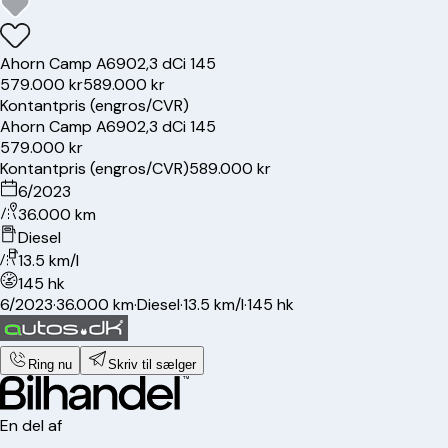
Ahorn
Camp A690
2,3 dCi 145
579.000 kr
589.000 kr
Kontantpris (engros/CVR)
Ahorn
Camp A690
2,3 dCi 145
579.000 kr
Kontantpris (engros/CVR)
589.000 kr
6/2023
36.000 km
Diesel
13.5 km/l
145 hk
6/2023
·
36.000 km
·
Diesel
·
13.5 km/l
·
145 hk
Ring nu
Skriv til sælger
En del af