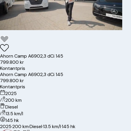
Ahorn
Camp A690
2,3 dCi 145
799.800 kr
Kontantpris
Ahorn
Camp A690
2,3 dCi 145
799.800 kr
Kontantpris
2025
200 km
Diesel
13.5 km/l
145 hk
2025
·
200 km
·
Diesel
·
13.5 km/l
·
145 hk