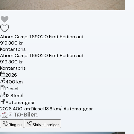
Ahorn
Camp T690
2,0 First Edition aut.
919.800 kr
Kontantpris
Ahorn
Camp T690
2,0 First Edition aut.
919.800 kr
Kontantpris
2026
400 km
Diesel
13.8 km/l
Automatgear
2026
·
400 km
·
Diesel
·
13.8 km/l
·
Automatgear
Ring nu
Skriv til sælger