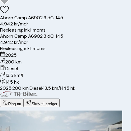
Ahorn
Camp A690
2,3 dCi 145
4.942 kr/mdr
Flexleasing inkl. moms
Ahorn
Camp A690
2,3 dCi 145
4.942 kr/mdr
Flexleasing inkl. moms
2025
200 km
Diesel
13.5 km/l
145 hk
2025
·
200 km
·
Diesel
·
13.5 km/l
·
145 hk
Ring nu
Skriv til sælger