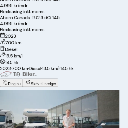
4.995 kr/mdr
Flexleasing inkl. moms
Ahorn
Canada TU
2,3 dCi 145
4.995 kr/mdr
Flexleasing inkl. moms
2023
700 km
Diesel
13.5 km/l
145 hk
2023
·
700 km
·
Diesel
·
13.5 km/l
·
145 hk
Ring nu
Skriv til sælger