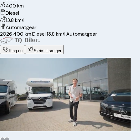
400 km
Diesel
13.8 km/l
Automatgear
2026
·
400 km
·
Diesel
·
13.8 km/l
·
Automatgear
Ring nu
Skriv til sælger