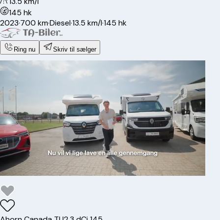
13.5 km/l
145 hk
2023
·
700 km
·
Diesel
·
13.5 km/l
·
145 hk
Ring nu
Skriv til sælger
Ahorn
Canada TU
2,3 dCi 145