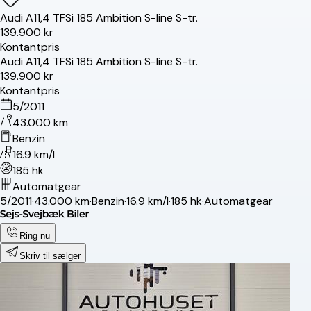
Audi
A1
1,4 TFSi 185 Ambition S-line S-tr.
139.900 kr
Kontantpris
Audi
A1
1,4 TFSi 185 Ambition S-line S-tr.
139.900 kr
Kontantpris
5/2011
43.000 km
Benzin
16.9 km/l
185 hk
Automatgear
5/2011
·
43.000 km
·
Benzin
·
16.9 km/l
·
185 hk
·
Automatgear
Ring nu
Skriv til sælger