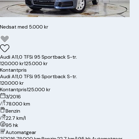
Nedsat med 5.000 kr
Audi
A1
1,0 TFSi 95 Sportback S-tr.
120.000 kr
125.000 kr
Kontantpris
Audi
A1
1,0 TFSi 95 Sportback S-tr.
120.000 kr
Kontantpris
125.000 kr
3/2016
78.000 km
Benzin
22.7 km/l
95 hk
Automatgear
3/2016
·
78.000 km
·
Benzin
·
22.7 km/l
·
95 hk
·
Automatgear