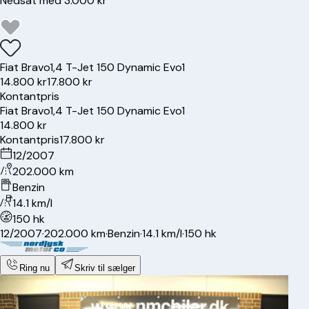
Nedsat med 3.000 kr
Fiat
Bravo
1,4 T-Jet 150 Dynamic Evo1
14.800 kr
17.800 kr
Kontantpris
Fiat
Bravo
1,4 T-Jet 150 Dynamic Evo1
14.800 kr
Kontantpris
17.800 kr
12/2007
202.000 km
Benzin
14.1 km/l
150 hk
12/2007
·
202.000 km
·
Benzin
·
14.1 km/l
·
150 hk
Ring nu
Skriv til sælger