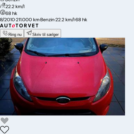
22.2 km/l
68 hk
8/2010
·
211.000 km
·
Benzin
·
22.2 km/l
·
68 hk
Ring nu
Skriv til sælger