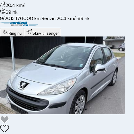
20.4 km/l
69 hk
9/2013
·
176.000 km
·
Benzin
·
20.4 km/l
·
69 hk
Ring nu
Skriv til sælger