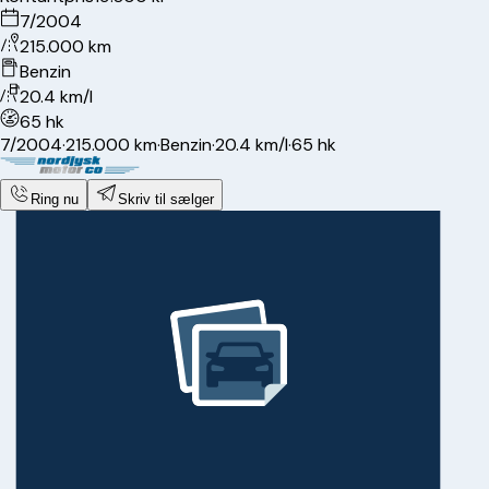
7/2004
215.000 km
Benzin
20.4 km/l
65 hk
7/2004
·
215.000 km
·
Benzin
·
20.4 km/l
·
65 hk
Ring nu
Skriv til sælger