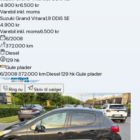
4.900 kr
6.500 kr
Varebil inkl. moms
Suzuki
Grand Vitara
1,9 DDiS SE
4.900 kr
Varebil inkl. moms
6.500 kr
6/2008
372.000 km
Diesel
129 hk
Gule plader
6/2008
·
372.000 km
·
Diesel
·
129 hk
·
Gule plader
Ring nu
Skriv til sælger