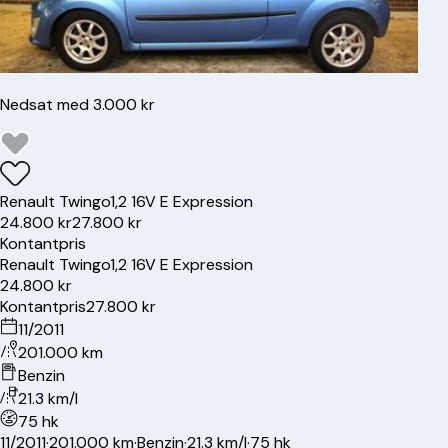
Nedsat med 3.000 kr
Renault
Twingo
1,2 16V E Expression
24.800 kr
27.800 kr
Kontantpris
Renault
Twingo
1,2 16V E Expression
24.800 kr
Kontantpris
27.800 kr
11/2011
201.000 km
Benzin
21.3 km/l
75 hk
11/2011
·
201.000 km
·
Benzin
·
21.3 km/l
·
75 hk