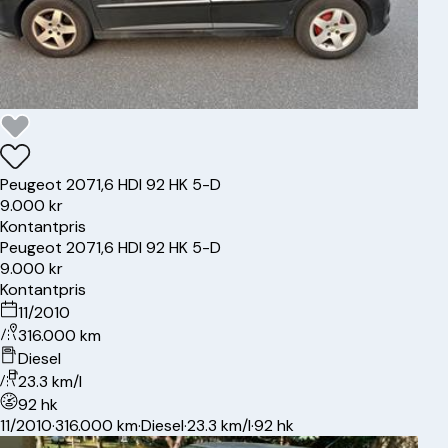
Peugeot
207
1,6 HDI 92 HK 5-D
9.000 kr
Kontantpris
Peugeot
207
1,6 HDI 92 HK 5-D
9.000 kr
Kontantpris
11/2010
316.000 km
Diesel
23.3 km/l
92 hk
11/2010
·
316.000 km
·
Diesel
·
23.3 km/l
·
92 hk