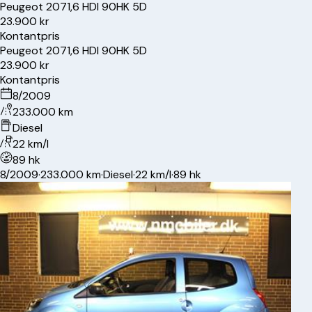
Peugeot
207
1,6 HDI 90HK 5D
23.900 kr
Kontantpris
Peugeot
207
1,6 HDI 90HK 5D
23.900 kr
Kontantpris
8/2009
233.000 km
Diesel
22 km/l
89 hk
8/2009
·
233.000 km
·
Diesel
·
22 km/l
·
89 hk