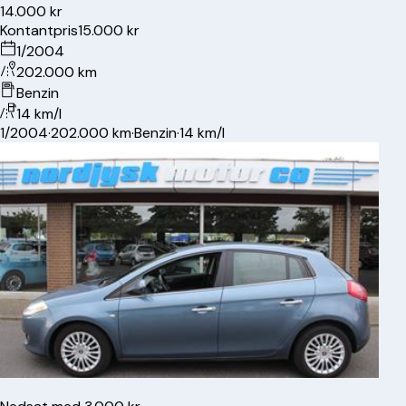
14.000 kr
Kontantpris
15.000 kr
1/2004
202.000 km
Benzin
14 km/l
1/2004
·
202.000 km
·
Benzin
·
14 km/l