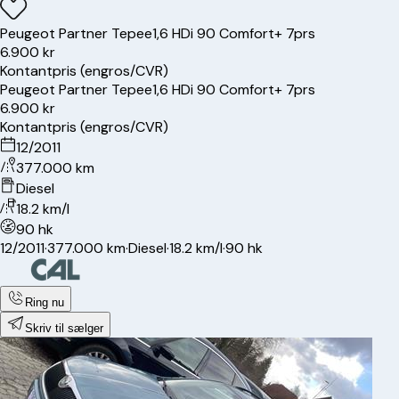
Peugeot
Partner Tepee
1,6 HDi 90 Comfort+ 7prs
6.900 kr
Kontantpris (engros/CVR)
Peugeot
Partner Tepee
1,6 HDi 90 Comfort+ 7prs
6.900 kr
Kontantpris (engros/CVR)
12/2011
377.000 km
Diesel
18.2 km/l
90 hk
12/2011
·
377.000 km
·
Diesel
·
18.2 km/l
·
90 hk
Ring nu
Skriv til sælger