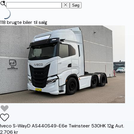
Søg
118
brugte biler til salg
Iveco
S-Way
D AS440S49-E6e Twinsteer 530HK 12g Aut.
2.706 kr