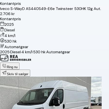
Kontantpris
Iveco
S-Way
D AS440S49-E6e Twinsteer 530HK 12g Aut.
2.706 kr
Kontantpris
2025
Diesel
4 km/l
530 hk
Automatgear
2025
·
Diesel
·
4 km/l
·
530 hk
·
Automatgear
Ring nu
Skriv til sælger