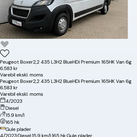
Peugeot
Boxer
2,2 435 L3H2 BlueHDi Premium 165HK Van 6g
6.583 kr
Varebil ekskl. moms
Peugeot
Boxer
2,2 435 L3H2 BlueHDi Premium 165HK Van 6g
6.583 kr
Varebil ekskl. moms
4/2023
Diesel
15.9 km/l
165 hk
Gule plader
4/2023
·
Diesel
·
15.9 km/l
·
165 hk
·
Gule plader