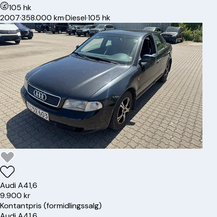
105 hk
2007
·
358.000 km
·
Diesel
·
105 hk
Audi
A4
1,6
9.900 kr
Kontantpris (formidlingssalg)
Audi
A4
1,6