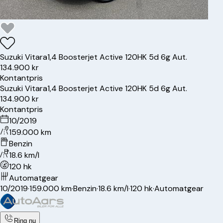
Suzuki
Vitara
1,4 Boosterjet Active 120HK 5d 6g Aut.
134.900 kr
Kontantpris
Suzuki
Vitara
1,4 Boosterjet Active 120HK 5d 6g Aut.
134.900 kr
Kontantpris
10/2019
159.000 km
Benzin
18.6 km/l
120 hk
Automatgear
10/2019
·
159.000 km
·
Benzin
·
18.6 km/l
·
120 hk
·
Automatgear
Ring nu