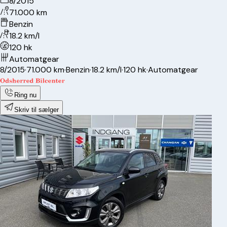
8/2015
71.000 km
Benzin
18.2 km/l
120 hk
Automatgear
8/2015
·
71.000 km
·
Benzin
·
18.2 km/l
·
120 hk
·
Automatgear
Ring nu
Skriv til sælger