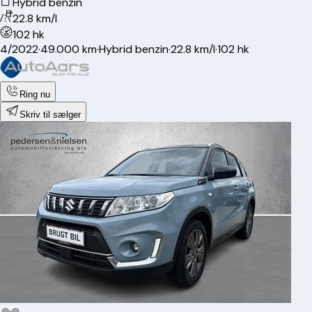
Hybrid benzin
22.8 km/l
102 hk
4/2022
·
49.000 km
·
Hybrid benzin
·
22.8 km/l
·
102 hk
Ring nu
Skriv til sælger