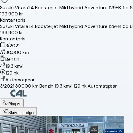
Suzuki
Vitara
1,4 Boosterjet Mild hybrid Adventure 129HK 5d 6
199.900 kr
Kontantpris
Suzuki
Vitara
1,4 Boosterjet Mild hybrid Adventure 129HK 5d 6
199.900 kr
Kontantpris
3/2021
30.000 km
Benzin
19.3 km/l
129 hk
Automatgear
3/2021
·
30.000 km
·
Benzin
·
19.3 km/l
·
129 hk
·
Automatgear
Ring nu
Skriv til sælger