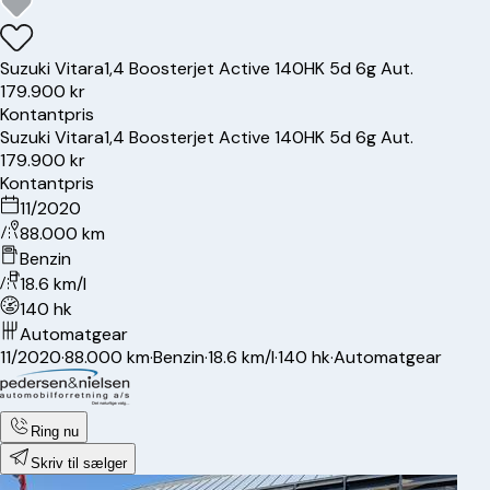
Suzuki
Vitara
1,4 Boosterjet Active 140HK 5d 6g Aut.
179.900 kr
Kontantpris
Suzuki
Vitara
1,4 Boosterjet Active 140HK 5d 6g Aut.
179.900 kr
Kontantpris
11/2020
88.000 km
Benzin
18.6 km/l
140 hk
Automatgear
11/2020
·
88.000 km
·
Benzin
·
18.6 km/l
·
140 hk
·
Automatgear
Ring nu
Skriv til sælger