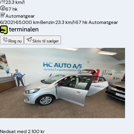
23.3 km/l
67 hk
Automatgear
6/2021
·
65.000 km
·
Benzin
·
23.3 km/l
·
67 hk
·
Automatgear
Ring nu
Skriv til sælger
Nedsat med 2.100 kr