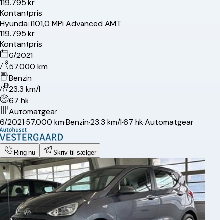
119.795 kr
Kontantpris
Hyundai
i10
1,0 MPi Advanced AMT
119.795 kr
Kontantpris
6/2021
57.000 km
Benzin
23.3 km/l
67 hk
Automatgear
6/2021
·
57.000 km
·
Benzin
·
23.3 km/l
·
67 hk
·
Automatgear
Ring nu
Skriv til sælger