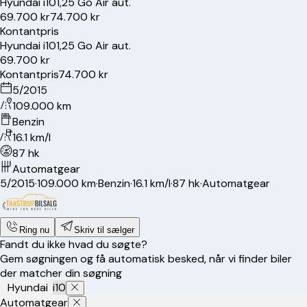
Hyundai
i10
1,25 Go Air aut.
69.700 kr
74.700 kr
Kontantpris
Hyundai
i10
1,25 Go Air aut.
69.700 kr
Kontantpris
74.700 kr
5/2015
109.000 km
Benzin
16.1 km/l
87 hk
Automatgear
5/2015
·
109.000 km
·
Benzin
·
16.1 km/l
·
87 hk
·
Automatgear
Ring nu
Skriv til sælger
Fandt du ikke hvad du søgte?
Gem søgningen og få automatisk besked, når vi finder biler
der matcher din søgning
Hyundai
i10
Automatgear