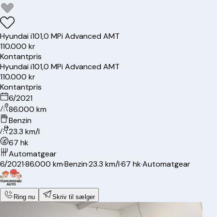
Hyundai
i10
1,0 MPi Advanced AMT
110.000 kr
Kontantpris
Hyundai
i10
1,0 MPi Advanced AMT
110.000 kr
Kontantpris
6/2021
86.000 km
Benzin
23.3 km/l
67 hk
Automatgear
6/2021
·
86.000 km
·
Benzin
·
23.3 km/l
·
67 hk
·
Automatgear
Ring nu
Skriv til sælger