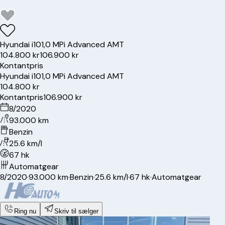
Hyundai
i10
1,0 MPi Advanced AMT
104.800 kr
106.900 kr
Kontantpris
Hyundai
i10
1,0 MPi Advanced AMT
104.800 kr
Kontantpris
106.900 kr
8/2020
93.000 km
Benzin
25.6 km/l
67 hk
Automatgear
8/2020
·
93.000 km
·
Benzin
·
25.6 km/l
·
67 hk
·
Automatgear
Ring nu
Skriv til sælger