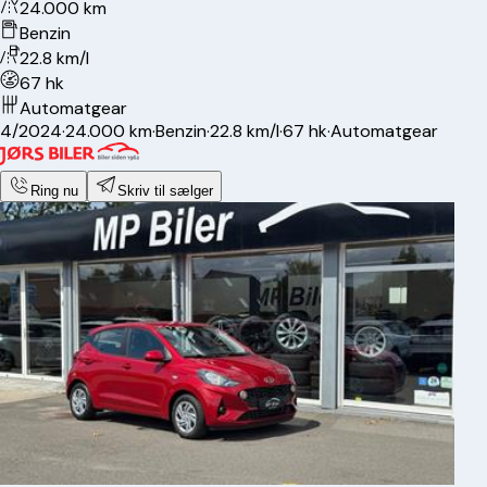
24.000 km
Benzin
22.8 km/l
67 hk
Automatgear
4/2024
·
24.000 km
·
Benzin
·
22.8 km/l
·
67 hk
·
Automatgear
Ring nu
Skriv til sælger