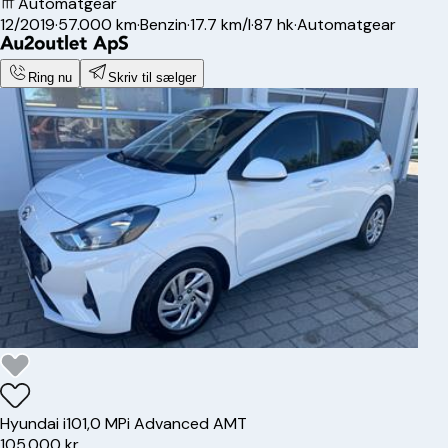
Automatgear
12/2019
·
57.000 km
·
Benzin
·
17.7 km/l
·
87 hk
·
Automatgear
Ring nu
Skriv til sælger
Hyundai
i10
1,0 MPi Advanced AMT
105.000 kr