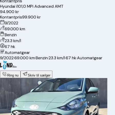
Kontantpris
Hyundai
i10
1,0 MPi Advanced AMT
94.900 kr
Kontantpris
99.900 kr
9/2022
69.000 km
Benzin
23.3 km/l
67 hk
Automatgear
9/2022
·
69.000 km
·
Benzin
·
23.3 km/l
·
67 hk
·
Automatgear
Ring nu
Skriv til sælger