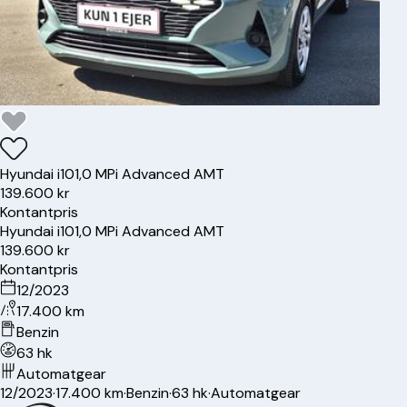
Hyundai
i10
1,0 MPi Advanced AMT
139.600 kr
Kontantpris
Hyundai
i10
1,0 MPi Advanced AMT
139.600 kr
Kontantpris
12/2023
17.400 km
Benzin
63 hk
Automatgear
12/2023
·
17.400 km
·
Benzin
·
63 hk
·
Automatgear