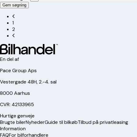
Gem søgning
1
2
En del af
Pace Group Aps
Vestergade 48H, 2.-4. sal
8000 Aarhus
CVR: 42133965
Hurtige genveje
Brugte biler
Nyheder
Guide til bilkøb
Tilbud på privatleasing
Information
FAQ
For bilforhandlere