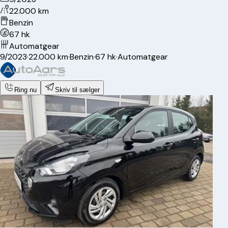
22.000 km
Benzin
67 hk
Automatgear
9/2023
·
22.000 km
·
Benzin
·
67 hk
·
Automatgear
Ring nu
Skriv til sælger