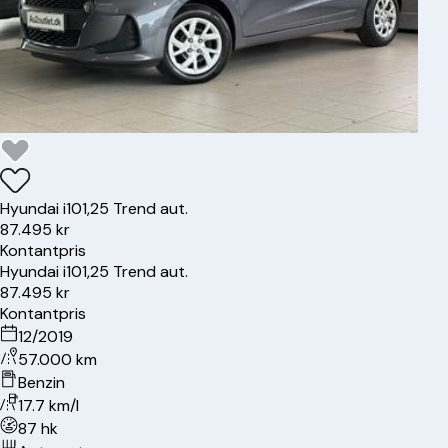
Hyundai
i10
1,25 Trend aut.
87.495 kr
Kontantpris
Hyundai
i10
1,25 Trend aut.
87.495 kr
Kontantpris
12/2019
57.000 km
Benzin
17.7 km/l
87 hk