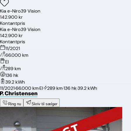
Kia
e-Niro
39 Vision
142.900 kr
Kontantpris
Kia
e-Niro
39 Vision
142.900 kr
Kontantpris
11/2021
66.000 km
El
289 km
136 hk
39.2 kWh
11/2021
·
66.000 km
·
El
·
289 km
·
136 hk
·
39.2 kWh
Ring nu
Skriv til sælger