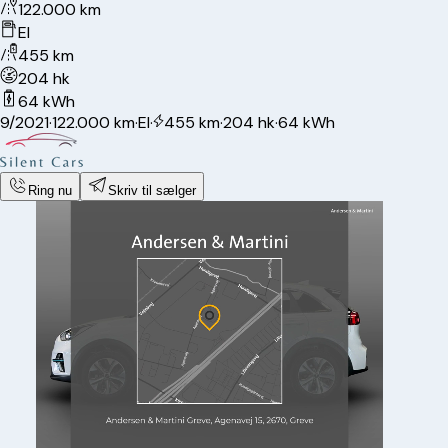
122.000 km
El
455 km
204 hk
64 kWh
9/2021
·
122.000 km
·
El
·
455 km
·
204 hk
·
64 kWh
Ring nu
Skriv til sælger