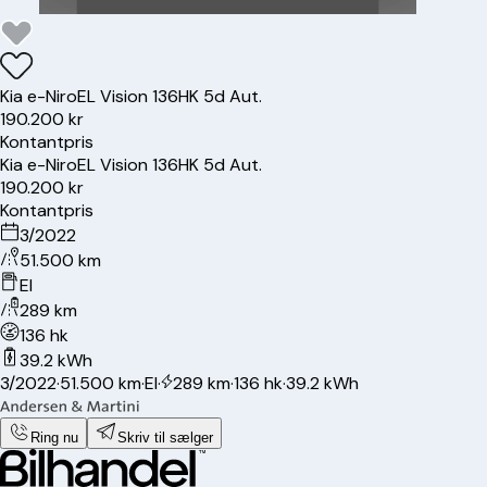
Kia
e-Niro
EL Vision 136HK 5d Aut.
190.200 kr
Kontantpris
Kia
e-Niro
EL Vision 136HK 5d Aut.
190.200 kr
Kontantpris
3/2022
51.500 km
El
289 km
136 hk
39.2 kWh
3/2022
·
51.500 km
·
El
·
289 km
·
136 hk
·
39.2 kWh
Ring nu
Skriv til sælger