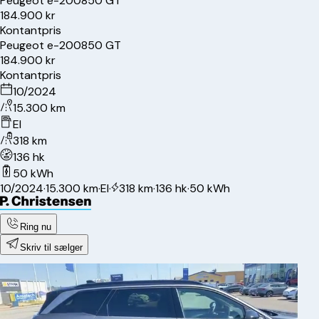
Peugeot
e-2008
50 GT
184.900 kr
Kontantpris
Peugeot
e-2008
50 GT
184.900 kr
Kontantpris
10/2024
15.300 km
El
318 km
136 hk
50 kWh
10/2024
·
15.300 km
·
El
·
318 km
·
136 hk
·
50 kWh
Ring nu
Skriv til sælger