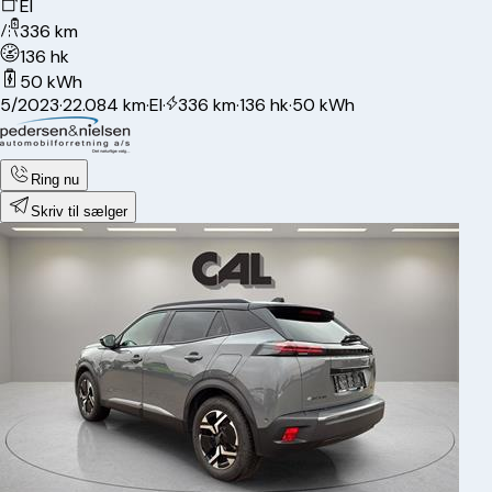
El
336 km
136 hk
50 kWh
5/2023
·
22.084 km
·
El
·
336 km
·
136 hk
·
50 kWh
Ring nu
Skriv til sælger