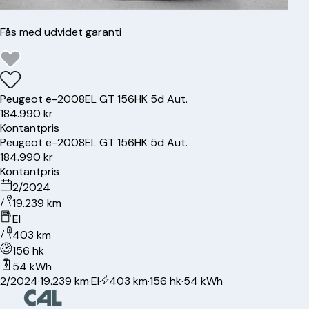
Fås med udvidet garanti
Peugeot
e-2008
EL GT 156HK 5d Aut.
184.990 kr
Kontantpris
Peugeot
e-2008
EL GT 156HK 5d Aut.
184.990 kr
Kontantpris
2/2024
19.239 km
El
403 km
156 hk
54 kWh
2/2024
·
19.239 km
·
El
·
403 km
·
156 hk
·
54 kWh