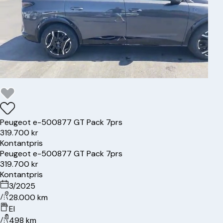
Peugeot
e-5008
77 GT Pack 7prs
319.700 kr
Kontantpris
Peugeot
e-5008
77 GT Pack 7prs
319.700 kr
Kontantpris
3/2025
28.000 km
El
498 km