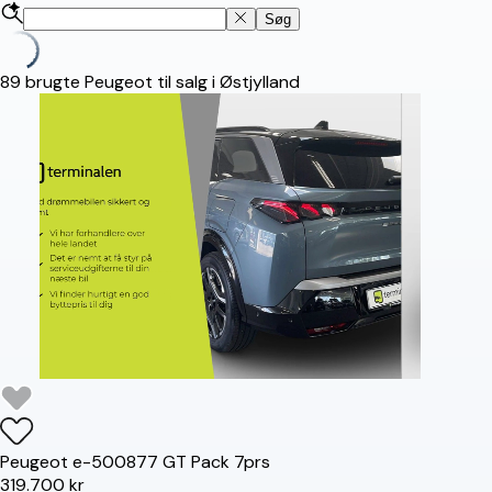
Søg
89
brugte Peugeot til salg i Østjylland
Peugeot
e-5008
77 GT Pack 7prs
319.700 kr