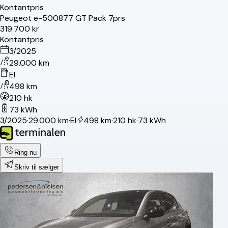
Kontantpris
Peugeot
e-5008
77 GT Pack 7prs
319.700 kr
Kontantpris
3/2025
29.000 km
El
498 km
210 hk
73 kWh
3/2025
·
29.000 km
·
El
·
498 km
·
210 hk
·
73 kWh
Ring nu
Skriv til sælger