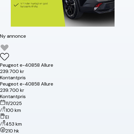
Ny annonce
Peugeot
e-408
58 Allure
239.700 kr
Kontantpris
Peugeot
e-408
58 Allure
239.700 kr
Kontantpris
11/2025
100 km
El
453 km
210 hk