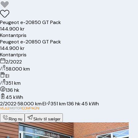
Peugeot
e-208
50 GT Pack
144.900 kr
Kontantpris
Peugeot
e-208
50 GT Pack
144.900 kr
Kontantpris
2/2022
58.000 km
El
351 km
136 hk
45 kWh
2/2022
·
58.000 km
·
El
·
351 km
·
136 hk
·
45 kWh
Ring nu
Skriv til sælger