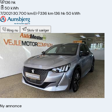
136 hk
50 kWh
7/2021
·
30.700 km
·
El
·
336 km
·
136 hk
·
50 kWh
Ring nu
Skriv til sælger
Ny annonce