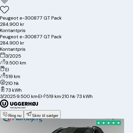
Peugeot
e-3008
77 GT Pack
284.900 kr
Kontantpris
Peugeot
e-3008
77 GT Pack
284.900 kr
Kontantpris
3/2025
9.500 km
El
519 km
210 hk
73 kWh
3/2025
·
9.500 km
·
El
·
519 km
·
210 hk
·
73 kWh
Ring nu
Skriv til sælger