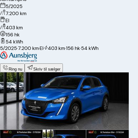
5/2025
7.200 km
El
403 km
156 hk
54 kWh
5/2025
·
7.200 km
·
El
·
403 km
·
156 hk
·
54 kWh
Ring nu
Skriv til sælger