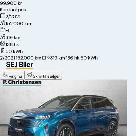
99.900 kr
Kontantpris
2/2021
152.000 km
El
319 km
136 hk
50 kWh
2/2021
·
152.000 km
·
El
·
319 km
·
136 hk
·
50 kWh
Ring nu
Skriv til sælger