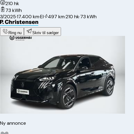
210 hk
73 kWh
3/2025
·
17.400 km
·
El
·
497 km
·
210 hk
·
73 kWh
Ring nu
Skriv til sælger
Ny annonce