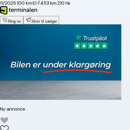
11/2025
·
100 km
·
El
·
453 km
·
210 hk
Ring nu
Skriv til sælger
Ny annonce