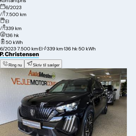
Kontantpris
6/2023
7.500 km
El
339 km
136 hk
50 kWh
6/2023
·
7.500 km
·
El
·
339 km
·
136 hk
·
50 kWh
Ring nu
Skriv til sælger