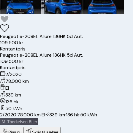
Peugeot
e-208
EL Allure 136HK 5d Aut.
109.500 kr
Kontantpris
Peugeot
e-208
EL Allure 136HK 5d Aut.
109.500 kr
Kontantpris
2/2020
78.000 km
El
339 km
136 hk
50 kWh
2/2020
·
78.000 km
·
El
·
339 km
·
136 hk
·
50 kWh
Ring nu
Skriv til sælger