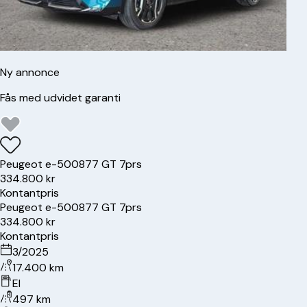
Ny annonce
Fås med udvidet garanti
Peugeot
e-5008
77 GT 7prs
334.800 kr
Kontantpris
Peugeot
e-5008
77 GT 7prs
334.800 kr
Kontantpris
3/2025
17.400 km
El
497 km