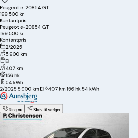
Peugeot
e-208
54 GT
199.500 kr
Kontantpris
Peugeot
e-208
54 GT
199.500 kr
Kontantpris
2/2025
5.900 km
El
407 km
156 hk
54 kWh
2/2025
·
5.900 km
·
El
·
407 km
·
156 hk
·
54 kWh
Ring nu
Skriv til sælger