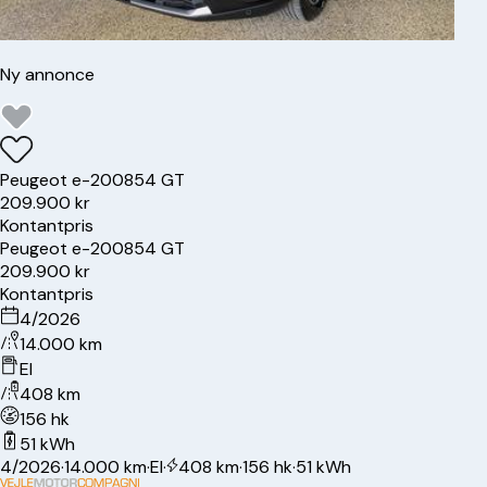
Ny annonce
Peugeot
e-2008
54 GT
209.900 kr
Kontantpris
Peugeot
e-2008
54 GT
209.900 kr
Kontantpris
4/2026
14.000 km
El
408 km
156 hk
51 kWh
4/2026
·
14.000 km
·
El
·
408 km
·
156 hk
·
51 kWh