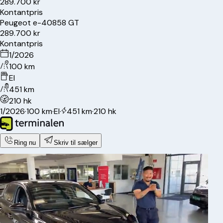
289.700 kr
Kontantpris
Peugeot
e-408
58 GT
289.700 kr
Kontantpris
1/2026
100 km
El
451 km
210 hk
1/2026
·
100 km
·
El
·
451 km
·
210 hk
Ring nu
Skriv til sælger