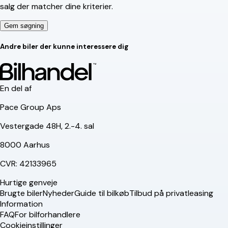
salg der matcher dine kriterier.
Gem søgning
Andre biler der kunne interessere dig
En del af
Pace Group Aps
Vestergade 48H, 2.-4. sal
8000 Aarhus
CVR: 42133965
Hurtige genveje
Brugte biler
Nyheder
Guide til bilkøb
Tilbud på privatleasing
Information
FAQ
For bilforhandlere
Cookieinstillinger