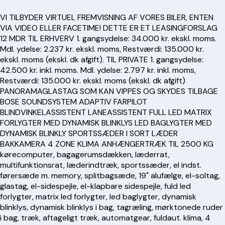
VI TILBYDER VIRTUEL FREMVISNING AF VORES BILER, ENTEN
VIA VIDEO ELLER FACETIME! DETTE ER ET LEASINGFORSLAG
12 MDR TIL ERHVERV 1. gangsydelse: 34.000 kr. ekskl. moms.
Mdl. ydelse: 2.237 kr. ekskl. moms, Restværdi: 135.000 kr.
ekskl. moms (ekskl. dk afgift). TIL PRIVATE 1. gangsydelse:
42.500 kr. inkl. moms. Mdl. ydelse: 2.797 kr. inkl. moms,
Restværdi: 135.000 kr. ekskl. moms (ekskl. dk afgift)
PANORAMAGLASTAG SOM KAN VIPPES OG SKYDES TILBAGE
BOSE SOUNDSYSTEM ADAPTIV FARPILOT
BLINDVINKELASSISTENT LANEASSISTENT FULL LED MATRIX
FORLYGTER MED DYNAMISK BLINKLYS LED BAGLYGTER MED
DYNAMISK BLINKLY SPORTSSÆDER I SORT LÆDER
BAKKAMERA 4 ZONE KLIMA ANHÆNGERTRÆK TIL 2500 KG
kørecomputer, bagagerumsdækken, læderrat,
multifunktionsrat, læderindtræk, sportssæder, el indst.
førersæde m. memory, splitbagsæde, 19" alufælge, el-soltag,
glastag, el-sidespejle, el-klapbare sidespejle, fuld led
forlygter, matrix led forlygter, led baglygter, dynamisk
blinklys, dynamisk blinklys i bag, tagræling, mørktonede ruder
i bag, træk, aftageligt træk, automatgear, fuldaut. klima, 4