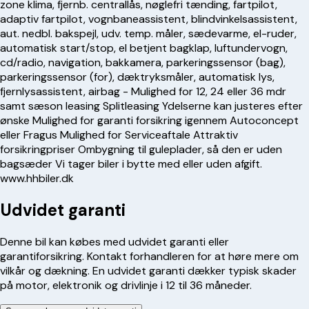
zone klima, fjernb. centrallås, nøglefri tænding, fartpilot,
adaptiv fartpilot, vognbaneassistent, blindvinkelsassistent,
aut. nedbl. bakspejl, udv. temp. måler, sædevarme, el-ruder,
automatisk start/stop, el betjent bagklap, luftundervogn,
cd/radio, navigation, bakkamera, parkeringssensor (bag),
parkeringssensor (for), dæktryksmåler, automatisk lys,
fjernlysassistent, airbag - Mulighed for 12, 24 eller 36 mdr
samt sæson leasing Splitleasing Ydelserne kan justeres efter
ønske Mulighed for garanti forsikring igennem Autoconcept
eller Fragus Mulighed for Serviceaftale Attraktiv
forsikringpriser Ombygning til guleplader, så den er uden
bagsæder Vi tager biler i bytte med eller uden afgift.
www.hhbiler.dk
Udvidet garanti
Denne bil kan købes med udvidet garanti eller
garantiforsikring. Kontakt forhandleren for at høre mere om
vilkår og dækning. En udvidet garanti dækker typisk skader
på motor, elektronik og drivlinje i 12 til 36 måneder.