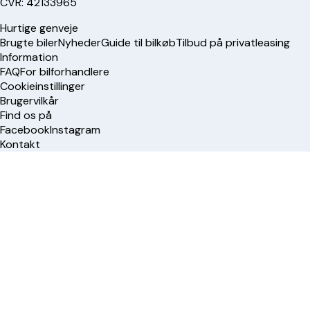
CVR: 42133965
Hurtige genveje
Brugte biler
Nyheder
Guide til bilkøb
Tilbud på privatleasing
Information
FAQ
For bilforhandlere
Cookieinstillinger
Brugervilkår
Find os på
Facebook
Instagram
Kontakt