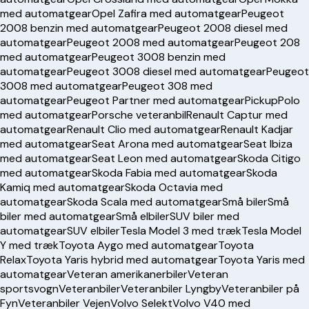
med automatgear
Opel Zafira med automatgear
Peugeot
2008 benzin med automatgear
Peugeot 2008 diesel med
automatgear
Peugeot 2008 med automatgear
Peugeot 208
med automatgear
Peugeot 3008 benzin med
automatgear
Peugeot 3008 diesel med automatgear
Peugeot
3008 med automatgear
Peugeot 308 med
automatgear
Peugeot Partner med automatgear
Pickup
Polo
med automatgear
Porsche veteranbil
Renault Captur med
automatgear
Renault Clio med automatgear
Renault Kadjar
med automatgear
Seat Arona med automatgear
Seat Ibiza
med automatgear
Seat Leon med automatgear
Skoda Citigo
med automatgear
Skoda Fabia med automatgear
Skoda
Kamiq med automatgear
Skoda Octavia med
automatgear
Skoda Scala med automatgear
Små biler
Små
biler med automatgear
Små elbiler
SUV biler med
automatgear
SUV elbiler
Tesla Model 3 med træk
Tesla Model
Y med træk
Toyota Aygo med automatgear
Toyota
Relax
Toyota Yaris hybrid med automatgear
Toyota Yaris med
automatgear
Veteran amerikanerbiler
Veteran
sportsvogn
Veteranbiler
Veteranbiler Lyngby
Veteranbiler på
Fyn
Veteranbiler Vejen
Volvo Selekt
Volvo V40 med