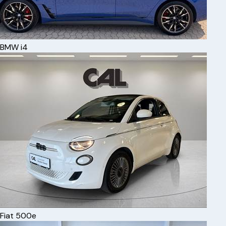
BMW
i4
Fiat
500e