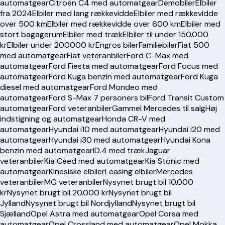
automatgear
Citroën C4 med automatgear
Demobiler
Elbiler
fra 2024
Elbiler med lang rækkevidde
Elbiler med rækkevidde
over 500 km
Elbiler med rækkevidde over 600 km
Elbiler med
stort bagagerum
Elbiler med træk
Elbiler til under 150.000
kr
Elbiler under 200000 kr
Engros biler
Familiebiler
Fiat 500
med automatgear
Fiat veteranbiler
Ford C-Max med
automatgear
Ford Fiesta med automatgear
Ford Focus med
automatgear
Ford Kuga benzin med automatgear
Ford Kuga
diesel med automatgear
Ford Mondeo med
automatgear
Ford S-Max 7 personers bil
Ford Transit Custom
automatgear
Ford veteranbiler
Gammel Mercedes til salg
Høj
indstigning og automatgear
Honda CR-V med
automatgear
Hyundai i10 med automatgear
Hyundai i20 med
automatgear
Hyundai i30 med automatgear
Hyundai Kona
benzin med automatgear
ID.4 med træk
Jaguar
veteranbiler
Kia Ceed med automatgear
Kia Stonic med
automatgear
Kinesiske elbiler
Leasing elbiler
Mercedes
veteranbiler
MG veteranbiler
Nysynet brugt bil 10.000
kr
Nysynet brugt bil 20.000 kr
Nysynet brugt bil
Jylland
Nysynet brugt bil Nordjylland
Nysynet brugt bil
Sjælland
Opel Astra med automatgear
Opel Corsa med
automatgear
Opel Crossland med automatgear
Opel Mokka