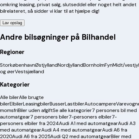
omkring leasing, privat salg, slutseddel eller noget helt andet
bilrelateret, så sidder vi klar til at hjælpe dig!
Lav opslag
Andre bilsøgninger på Bilhandel
Regioner
Storkøbenhavn
Østjylland
Nordjylland
Bornholm
Fyn
Midt/vestjy
og øer
Vestsjælland
Kategorier
Alle biler
Alle brugte
biler
Elbiler
Leasingbiler
Busser
Lastbiler
Autocampere
Varevogn
momsfri
Biler uden afgift
Se alle kategorier
7 personers bil med
automatgear
7 personers biler
7-personers elbiler
7-
personers elbiler fra 2024
Audi A1 med automatgear
Audi A3
med automatgear
Audi A4 med automatgear
Audi A6 fra
2020
Audi A6 fra 2025
Audi Q2 med automatgear
Biler med