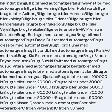
høj indstigning
Billig bil med automatgear
Billig nysynet bil med
automatgear
Billige biler Herning
Billige biler Holstebro
Billige
brugte biler Aalborg
Billige brugte biler Horsens
Billige brugte
biler kolding
Billige brugte biler Odense
Billige brugte biler
Randers
Billige brugte biler Silkeborg
Billige brugte biler
Vejle
Billige brugte elbiler
Billige veteranbiler
BMW Premium
Selection
Brugt Berlingo med automatgear
Brugt bil med
automatgear
Brugt Dacia Duster med automatgear
Brugt
dieselbil med automatgear
Brugt Ford Puma med
automatgear
Brugt hybridbil med automatgear
Brugt Kia EV6
med træk
Brugt Kia Picanto med automatgear
Brugt Skoda
Enyaq med træk
Brugt Suzuki Swift med automatgear
Brugt
Suzuki Vitara med automatgear
Brugte benzinbiler med
automatgear
Brugte biler med automatgear i Jylland
Brugte
biler med automatgear Sjælland
Brugte biler under 100.000
kr
Brugte biler under 20.000 kr
Brugte biler under 30.000
kr
Brugte biler under 40.000 kr
Brugte biler under 50.000
kr
Brugte biler under 60.000 kr
Brugte biler under 70.000
kr
Brugte biler under 80.000 kr
Brugte biler under 90.000
kr
Brugte Nissan Qashqai med automatgear
Cabriolet
veteranbiler
Citroen veteranbil
Citroën C3 med