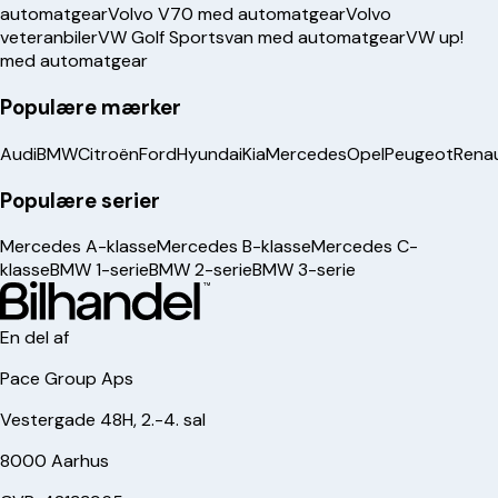
automatgear
Volvo V70 med automatgear
Volvo
veteranbiler
VW Golf Sportsvan med automatgear
VW up!
med automatgear
Populære mærker
Audi
BMW
Citroën
Ford
Hyundai
Kia
Mercedes
Opel
Peugeot
Renau
Populære serier
Mercedes A-klasse
Mercedes B-klasse
Mercedes C-
klasse
BMW 1-serie
BMW 2-serie
BMW 3-serie
En del af
Pace Group Aps
Vestergade 48H, 2.-4. sal
8000 Aarhus