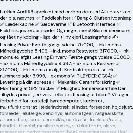
Lækker Audi R8 spækket med carbon detaljer! Af udstyr kan
der bla. nævnes: ✅ Paddleshifter ✅ Bang & Olufsen lydanlæg
✅ Læderkabine ✅ Sædevarme ✅ Bluetooth interface ✅
Elektrisk. justerbar sæder Og meget mere! Bilen er serviceret
og fået ny kobling - lige klar til ny ejer! Leasingaftale ✍️
Leasing Privat: Første gangs ydelse 75.000, - inkl. moms
Månedligydelse 5.496, - inkl. moms Restværdi 317.000, - inkl.
moms ex afgift Leasing Erhverv: Første gangs ydelse 60.000,
- ex moms Månedligydelse 4.397, - ex moms Restværdi
317.000, - inkl. moms ex afgift Kontraktoprettelse inkl.
nummerplader 3.995, - ex moms VI TILBYDER OGSÅ: ✅
Levering på din adresse ✅ Mekanisk Garantiforsikring ✅
Montering af GPS tracker ✅ Mulighed for serviceaftale Der
tilbydes privat-, erhverv- eller splitleasing af bilen. * Vi tager
forbehold for tastefejl, kørecomputer, læderrat,
multifunktionsrat, læderindtræk, el indst. forsæder, højdejust.
forsæder, alufælge, xenonlys, automatgear, ratgearskifte,
aircondition, fjernb. centrallås, centrallås, frunk, cd/radio,
håndfrit til mobil, musikstreaming via bluetooth, alarm,
regnsensor, parkeringssensor (bag), parkeringssensor (for),