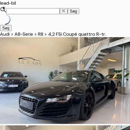
lead-bil
Søg
Søg
Audi
>
A8-Serie
>
R8
>
4,2 FSi Coupé quattro R-tr.