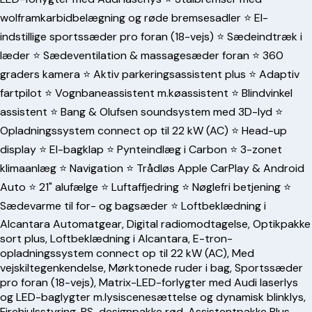
wolframkarbidbelægning og røde bremsesadler ⭐️ El-
indstillige sportssæder pro foran (18-vejs) ⭐️ Sædeindtræk i
læder ⭐️ Sædeventilation & massagesæder foran ⭐️ 360
graders kamera ⭐️ Aktiv parkeringsassistent plus ⭐️ Adaptiv
fartpilot ⭐️ Vognbaneassistent m.køassistent ⭐️ Blindvinkel
assistent ⭐️ Bang & Olufsen soundsystem med 3D-lyd ⭐️
Opladningssystem connect op til 22 kW (AC) ⭐️ Head-up
display ⭐️ El-bagklap ⭐️ Pynteindlæg i Carbon ⭐️ 3-zonet
klimaanlæg ⭐️ Navigation ⭐️ Trådløs Apple CarPlay & Android
Auto ⭐️ 21" alufælge ⭐️ Luftaffjedring ⭐️ Nøglefri betjening ⭐️
Sædevarme til for- og bagsæder ⭐️ Loftbeklædning i
Alcantara Automatgear, Digital radiomodtagelse, Optikpakke
sort plus, Loftbeklædning i Alcantara, E-tron-
opladningssystem connect op til 22 kW (AC), Med
vejskiltegenkendelse, Mørktonede ruder i bag, Sportssæder
pro foran (18-vejs), Matrix-LED-forlygter med Audi laserlys
og LED-baglygter m.lysiscenesættelse og dynamisk blinklys,
Firehjulsstyring, RS-designpakke rød, Assistentpakke Plus