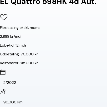
EL Quattro 598HK 4d Aut.
Flexleasing ekskl. moms
2.888 kr/mdr
Løbetid:
12 mdr
Udbetaling:
70.000 kr
Restværdi:
315.000 kr
2/2022
90.000 km