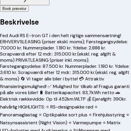
Book prøvetur
Beskrivelse
Fed Audi RS E-tron GT i den helt rigtige sammensætning!
ERHVERVSLEASING (priser ekskl. moms); Førstegangsydelse:
70.000 kr. Nummerplader. 1.180 kr. Ydelse: 2.888 kr.
Scrapværdi efter 12 mdr.: 315.000 kr.(ekskl. reg. afgift &
moms) PRIVATLEASING (priser inkl. moms);
Førstegangsydelse: 87.500 kr. Nummerplader. 1.180 kr. Ydelse:
3.610 kr. Scrapværdi efter 12 mdr.: 315.000 kr.(ekskl. reg. afgift
& moms) 🔄 Vi tager alle biler i bytte! 💳 Attraktiv
finansieringsmulighed! ✅ Mulighed for tilkøb af Fragus garanti
på alle vores biler! 🔋 Batterikapacitet: 83,7kWh netto 🚗
Elektrisk rækkevidde: Op til 452km.WLTP 💰 Ejerafgift: 390kr.
halvårlig HIGHLIGHTS: ⭐️ RS-designpakke rød ⭐️
Panoramaglastag ⭐️ Optikpakke sort plus ⭐️ Firehjulsstyring ⭐️
Natsynsassistent (Night Vision) ⭐️ Varmepumpe ⭐️ Matrix
LED-forlygter med Audi laserlys ⭐️ Stålbremser med