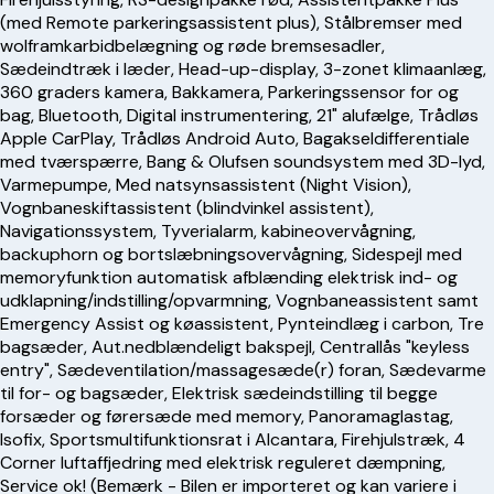
(med Remote parkeringsassistent plus), Stålbremser med
wolframkarbidbelægning og røde bremsesadler,
Sædeindtræk i læder, Head-up-display, 3-zonet klimaanlæg,
360 graders kamera, Bakkamera, Parkeringssensor for og
bag, Bluetooth, Digital instrumentering, 21" alufælge, Trådløs
Apple CarPlay, Trådløs Android Auto, Bagakseldifferentiale
med tværspærre, Bang & Olufsen soundsystem med 3D-lyd,
Varmepumpe, Med natsynsassistent (Night Vision),
Vognbaneskiftassistent (blindvinkel assistent),
Navigationssystem, Tyverialarm, kabineovervågning,
backuphorn og bortslæbningsovervågning, Sidespejl med
memoryfunktion automatisk afblænding elektrisk ind- og
udklapning/indstilling/opvarmning, Vognbaneassistent samt
Emergency Assist og køassistent, Pynteindlæg i carbon, Tre
bagsæder, Aut.nedblændeligt bakspejl, Centrallås "keyless
entry", Sædeventilation/massagesæde(r) foran, Sædevarme
til for- og bagsæder, Elektrisk sædeindstilling til begge
forsæder og førersæde med memory, Panoramaglastag,
Isofix, Sportsmultifunktionsrat i Alcantara, Firehjulstræk, 4
Corner luftaffjedring med elektrisk reguleret dæmpning,
Service ok! (Bemærk - Bilen er importeret og kan variere i