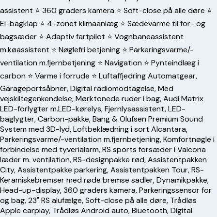
assistent ⭐️ 360 graders kamera ⭐️ Soft-close på alle døre ⭐️
El-bagklap ⭐️ 4-zonet klimaanlæg ⭐️ Sædevarme til for- og
bagsæder ⭐️ Adaptiv fartpilot ⭐️ Vognbaneassistent
m.køassistent ⭐️ Nøglefri betjening ⭐️ Parkeringsvarme/-
ventilation m.fjernbetjening ⭐️ Navigation ⭐️ Pynteindlæg i
carbon ⭐️ Varme i forrude ⭐️ Luftaffjedring Automatgear,
Garageportsåbner, Digital radiomodtagelse, Med
vejskiltegenkendelse, Mørktonede ruder i bag, Audi Matrix
LED-forlygter m.LED-kørelys, Fjernlysassistent, LED-
baglygter, Carbon-pakke, Bang & Olufsen Premium Sound
System med 3D-lyd, Loftbeklædning i sort Alcantara,
Parkeringsvarme/-ventilation m.fjernbetjening, Komfortnøgle i
forbindelse med tyverialarm, RS sports forsæder i Valcona
læder m. ventilation, RS-designpakke rød, Assistentpakken
City, Assistentpakke parkering, Assistentpakken Tour, RS-
Keramiskebremser med røde bremse sadler, Dynamikpakke,
Head-up-display, 360 graders kamera, Parkeringssensor for
og bag, 23" RS alufælge, Soft-close på alle døre, Trådløs
Apple carplay, Trådløs Android auto, Bluetooth, Digital