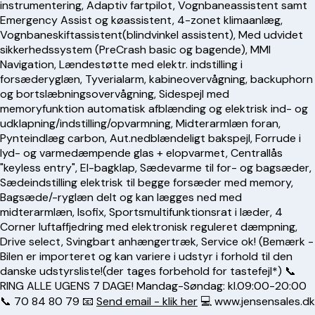
instrumentering, Adaptiv fartpilot, Vognbaneassistent samt
Emergency Assist og køassistent, 4-zonet klimaanlæg,
Vognbaneskiftassistent(blindvinkel assistent), Med udvidet
sikkerhedssystem (PreCrash basic og bagende), MMI
Navigation, Lændestøtte med elektr. indstilling i
forsæderyglæn, Tyverialarm, kabineovervågning, backuphorn
og bortslæbningsovervågning, Sidespejl med
memoryfunktion automatisk afblænding og elektrisk ind- og
udklapning/indstilling/opvarmning, Midterarmlæn foran,
Pynteindlæg carbon, Aut.nedblændeligt bakspejl, Forrude i
lyd- og varmedæmpende glas + elopvarmet, Centrallås
"keyless entry", El-bagklap, Sædevarme til for- og bagsæder,
Sædeindstilling elektrisk til begge forsæder med memory,
Bagsæde/-ryglæn delt og kan lægges ned med
midterarmlæn, Isofix, Sportsmultifunktionsrat i læder, 4
Corner luftaffjedring med elektronisk reguleret dæmpning,
Drive select, Svingbart anhængertræk, Service ok! (Bemærk -
Bilen er importeret og kan variere i udstyr i forhold til den
danske udstyrsliste!(der tages forbehold for tastefejl*) 📞
RING ALLE UGENS 7 DAGE! Mandag-Søndag: kl.09:00-20:00
📞
70 84 80 79
📧
Send email - klik her
💻 www.jensensales.dk