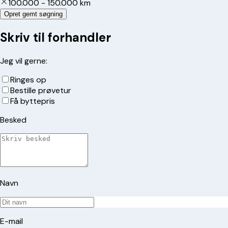
100.000 - 150.000 km
Opret gemt søgning
Skriv til forhandler
Jeg vil gerne:
Ringes op
Bestille prøvetur
Få byttepris
Besked
Navn
E-mail