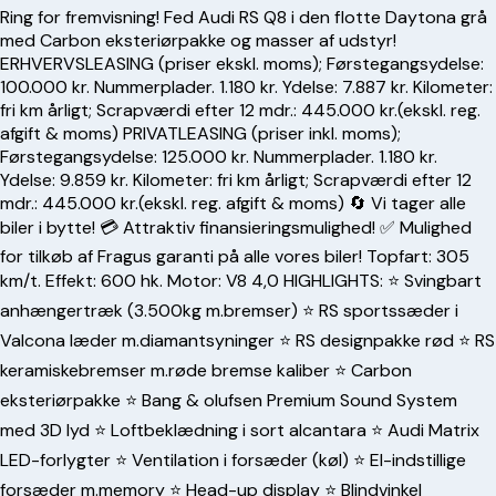
Ring for fremvisning! Fed Audi RS Q8 i den flotte Daytona grå
med Carbon eksteriørpakke og masser af udstyr!
ERHVERVSLEASING (priser ekskl. moms); Førstegangsydelse:
100.000 kr. Nummerplader. 1.180 kr. Ydelse: 7.887 kr. Kilometer:
fri km årligt; Scrapværdi efter 12 mdr.: 445.000 kr.(ekskl. reg.
afgift & moms) PRIVATLEASING (priser inkl. moms);
Førstegangsydelse: 125.000 kr. Nummerplader. 1.180 kr.
Ydelse: 9.859 kr. Kilometer: fri km årligt; Scrapværdi efter 12
mdr.: 445.000 kr.(ekskl. reg. afgift & moms) 🔄 Vi tager alle
biler i bytte! 💳 Attraktiv finansieringsmulighed! ✅ Mulighed
for tilkøb af Fragus garanti på alle vores biler! Topfart: 305
km/t. Effekt: 600 hk. Motor: V8 4,0 HIGHLIGHTS: ⭐️ Svingbart
anhængertræk (3.500kg m.bremser) ⭐️ RS sportssæder i
Valcona læder m.diamantsyninger ⭐️ RS designpakke rød ⭐️ RS
keramiskebremser m.røde bremse kaliber ⭐️ Carbon
eksteriørpakke ⭐️ Bang & olufsen Premium Sound System
med 3D lyd ⭐️ Loftbeklædning i sort alcantara ⭐️ Audi Matrix
LED-forlygter ⭐️ Ventilation i forsæder (køl) ⭐️ El-indstillige
forsæder m.memory ⭐️ Head-up display ⭐️ Blindvinkel