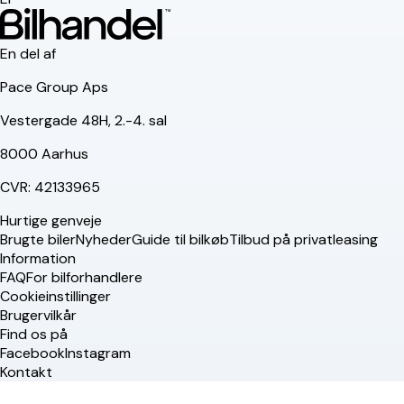
En del af
Pace Group Aps
Vestergade 48H, 2.-4. sal
8000 Aarhus
CVR: 42133965
Hurtige genveje
Brugte biler
Nyheder
Guide til bilkøb
Tilbud på privatleasing
Information
FAQ
For bilforhandlere
Cookieinstillinger
Brugervilkår
Find os på
Facebook
Instagram
Kontakt