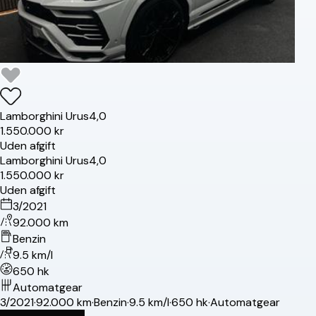
Lamborghini
Urus
4,0
1.550.000 kr
Uden afgift
Lamborghini
Urus
4,0
1.550.000 kr
Uden afgift
3/2021
92.000 km
Benzin
9.5 km/l
650 hk
Automatgear
3/2021
·
92.000 km
·
Benzin
·
9.5 km/l
·
650 hk
·
Automatgear