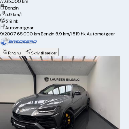
65.000 km
Benzin
5.9 km/l
519 hk
Automatgear
9/2007
·
65.000 km
·
Benzin
·
5.9 km/l
·
519 hk
·
Automatgear
Ring nu
Skriv til sælger