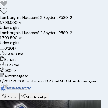
Lamborghini
Huracan
5,2 Spyder LP580-2
1.799.500 kr
Uden afgift
Lamborghini
Huracan
5,2 Spyder LP580-2
1.799.500 kr
Uden afgift
6/2017
26.000 km
Benzin
10.2 km/l
580 hk
Automatgear
6/2017
·
26.000 km
·
Benzin
·
10.2 km/l
·
580 hk
·
Automatgear
Ring nu
Skriv til sælger