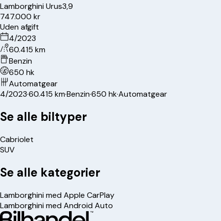
Lamborghini
Urus
3,9
747.000 kr
Uden afgift
4/2023
60.415 km
Benzin
650 hk
Automatgear
4/2023
·
60.415 km
·
Benzin
·
650 hk
·
Automatgear
Se alle biltyper
Cabriolet
SUV
Se alle kategorier
Lamborghini med Apple CarPlay
Lamborghini med Android Auto