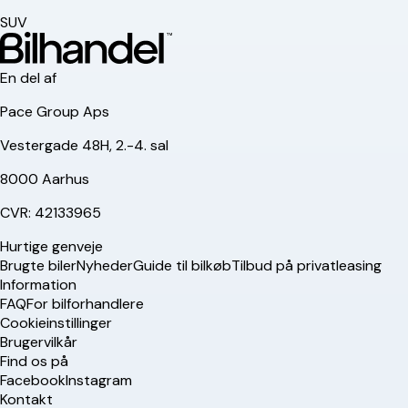
SUV
En del af
Pace Group Aps
Vestergade 48H, 2.-4. sal
8000 Aarhus
CVR: 42133965
Hurtige genveje
Brugte biler
Nyheder
Guide til bilkøb
Tilbud på privatleasing
Information
FAQ
For bilforhandlere
Cookieinstillinger
Brugervilkår
Find os på
Facebook
Instagram
Kontakt