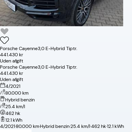
Porsche
Cayenne
3,0 E-Hybrid Tiptr.
441.430 kr
Uden afgift
Porsche
Cayenne
3,0 E-Hybrid Tiptr.
441.430 kr
Uden afgift
4/2021
80.000 km
Hybrid benzin
25.4 km/l
462 hk
12.1 kWh
4/2021
·
80.000 km
·
Hybrid benzin
·
25.4 km/l
·
462 hk
·
12.1 kWh