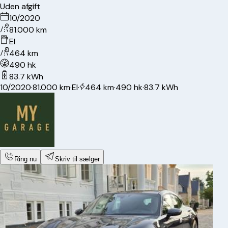
Uden afgift
10/2020
81.000 km
El
464 km
490 hk
83.7 kWh
10/2020
·
81.000 km
·
El
·
464 km
·
490 hk
·
83.7 kWh
Ring nu
Skriv til sælger