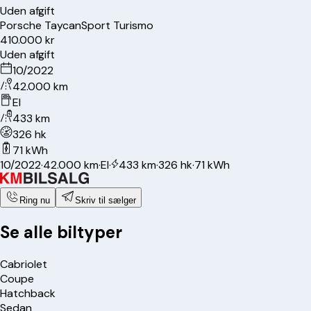
Uden afgift
Porsche
Taycan
Sport Turismo
410.000 kr
Uden afgift
10/2022
42.000 km
El
433 km
326 hk
71 kWh
10/2022
·
42.000 km
·
El
·
433 km
·
326 hk
·
71 kWh
Ring nu
Skriv til sælger
Se alle biltyper
Cabriolet
Coupe
Hatchback
Sedan