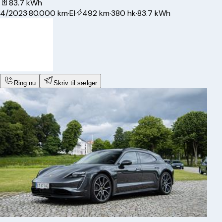
83.7 kWh
4/2023
·
80.000 km
·
El
·
492 km
·
380 hk
·
83.7 kWh
Ring nu
Skriv til sælger