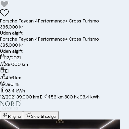
Porsche
Taycan 4
Performance+ Cross Turismo
385.000 kr
Uden afgift
Porsche
Taycan 4
Performance+ Cross Turismo
385.000 kr
Uden afgift
12/2021
89.000 km
El
456 km
380 hk
93.4 kWh
12/2021
·
89.000 km
·
El
·
456 km
·
380 hk
·
93.4 kWh
Ring nu
Skriv til sælger