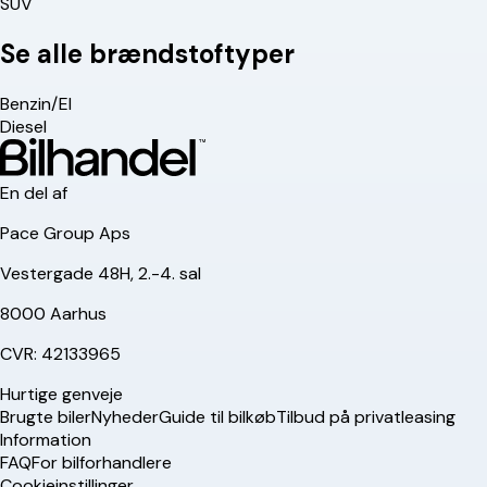
SUV
Se alle brændstoftyper
Benzin/El
Diesel
En del af
Pace Group Aps
Vestergade 48H, 2.-4. sal
8000 Aarhus
CVR: 42133965
Hurtige genveje
Brugte biler
Nyheder
Guide til bilkøb
Tilbud på privatleasing
Information
FAQ
For bilforhandlere
Cookieinstillinger