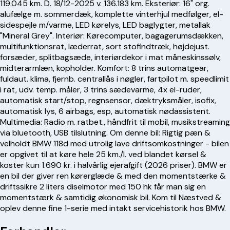
119.045 km. D. 18/12-2025 v. 136.183 km. Eksteriør: 16" org.
alufælge m. sommerdæk, komplette vinterhjul medfølger, el-
sidespejle m/varme, LED kørelys, LED baglygter, metallak
"Mineral Grey". Interiør: Kørecomputer, bagagerumsdækken,
multifunktionsrat, læderrat, sort stofindtræk, højdejust.
forsæder, splitbagsæde, interiørdekor i mat måneskinssølv,
midterarmlæn, kopholder. Komfort: 8 trins automatgear,
fuldaut. klima, fjernb. centrallås i nøgler, fartpilot m. speedlimit
i rat, udv. temp. måler, 3 trins sædevarme, 4x el-ruder,
automatisk start/stop, regnsensor, dæktryksmåler, isofix,
automatisk lys, 6 airbags, esp, automatisk nødassistent.
Multimedia: Radio m. ratbet., håndfrit til mobil, musikstreaming
via bluetooth, USB tilslutning. Om denne bil: Rigtig pæn &
velholdt BMW 118d med utrolig lave driftsomkostninger - bilen
er opgivet til at køre hele 25 km./l. ved blandet kørsel &
koster kun 1.690 kr. i halvårlig ejerafgift (2026 priser). BMW er
en bil der giver ren kørerglæde & med den momentstærke &
driftssikre 2 liters diselmotor med 150 hk får man sig en
momentstærk & samtidig økonomisk bil. Kom til Næstved &
oplev denne fine 1-serie med intakt servicehistorik hos BMW.