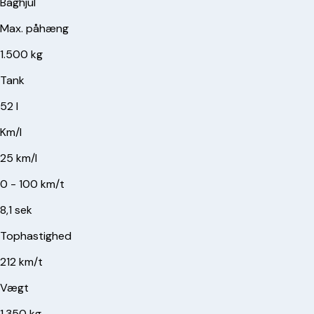
Baghjul
Max. påhæng
1.500 kg
Tank
52 l
Km/l
25 km/l
0 - 100 km/t
8,1 sek
Tophastighed
212 km/t
Vægt
1.350 kg