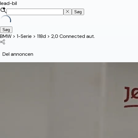
lead-bil
Søg
Søg
BMW
>
1-Serie
>
118d
>
2,0 Connected aut.
Del annoncen