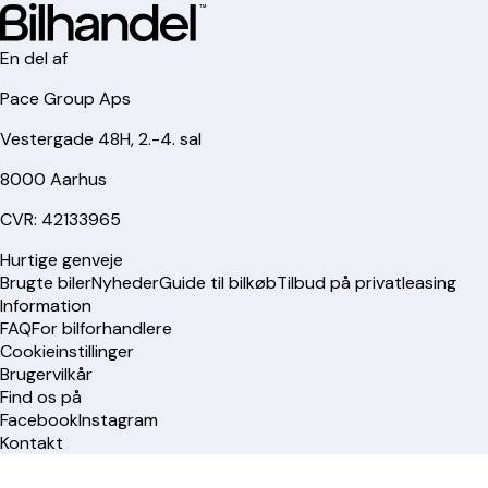
En del af
Pace Group Aps
Vestergade 48H, 2.-4. sal
8000 Aarhus
CVR: 42133965
Hurtige genveje
Brugte biler
Nyheder
Guide til bilkøb
Tilbud på privatleasing
Information
FAQ
For bilforhandlere
Cookieinstillinger
Brugervilkår
Find os på
Facebook
Instagram
Kontakt