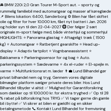
🚘 BMW 220i 2,0 Gran Tourer M-Sport aut. – sporty og
rummelig familiebil med automatgear og masser af køreglæde
📌 Bilens lokation: 6400, Sønderborg ⚙️ Bilen har fået skiftet
olie og filter for hver 10.000 km, fået nyt batteri i Jan. 2026
og holder syn til den 22-04-2027 🛞 Der følger 2 sæt
originale m-sport fælge med, både vinterhjul og sommerhjul
HIGHLIGHTS: ⭐️ Panorama glastag ⭐️ Aftageligt træk ( 1500
kg) ⭐️ Automatgear ⭐️ Ratbetjent gearskifte ⭐️ Head up-
display ⭐️ Adaptiv fartpilot ⭐️ Vognbaneassistent ⭐️
Bakkamera ⭐️ Parkeringssensor for og bag ⭐️ Auto.
parkeringssystem ⭐️ Sædevarme ⭐️ 4x el-ruder ⭐️ El-spejle m.
varme ⭐️ Multifunktionsrat m. læder 👨‍💼 Lund Bilhandel gør
privat bilhandel nem og tryg. Gennem vores digitale
bilmægler platform sælger private deres biler. Hos Lund
Bilhandel tilbyder vi altid: ✅ Mulighed for Garantiforsikring
som dækker op til 100.000 kr. for ekstra tryghed ✅ Op til 28
% rabat på bilforsikring hos TRYG ✅ Vi tager gerne din gamle
bil i bytte! ✅ Vi sikrer at bilen er gældfri og en sikker
betalingsmetode 📞 Kontakt Lund Bilhandel for fremvisning