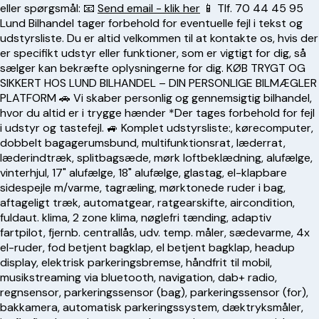
eller spørgsmål: 📧
Send email - klik her
📱 Tlf.
70 44 45 95
Lund Bilhandel tager forbehold for eventuelle fejl i tekst og
udstyrsliste. Du er altid velkommen til at kontakte os, hvis der
er specifikt udstyr eller funktioner, som er vigtigt for dig, så
sælger kan bekræfte oplysningerne for dig. KØB TRYGT OG
SIKKERT HOS LUND BILHANDEL – DIN PERSONLIGE BILMÆGLER
PLATFORM 🚗 Vi skaber personlig og gennemsigtig bilhandel,
hvor du altid er i trygge hænder *Der tages forbehold for fejl
i udstyr og tastefejl. 🚙 Komplet udstyrsliste:, kørecomputer,
dobbelt bagagerumsbund, multifunktionsrat, læderrat,
læderindtræk, splitbagsæde, mørk loftbeklædning, alufælge,
vinterhjul, 17" alufælge, 18" alufælge, glastag, el-klapbare
sidespejle m/varme, tagræling, mørktonede ruder i bag,
aftageligt træk, automatgear, ratgearskifte, aircondition,
fuldaut. klima, 2 zone klima, nøglefri tænding, adaptiv
fartpilot, fjernb. centrallås, udv. temp. måler, sædevarme, 4x
el-ruder, fod betjent bagklap, el betjent bagklap, headup
display, elektrisk parkeringsbremse, håndfrit til mobil,
musikstreaming via bluetooth, navigation, dab+ radio,
regnsensor, parkeringssensor (bag), parkeringssensor (for),
bakkamera, automatisk parkeringssystem, dæktryksmåler,