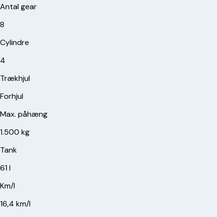
Antal gear
8
Cylindre
4
Trækhjul
Forhjul
Max. påhæng
1.500 kg
Tank
61 l
Km/l
16,4 km/l