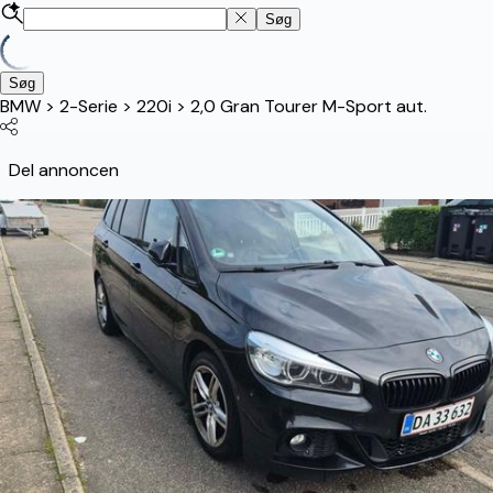
Søg
Søg
BMW
>
2-Serie
>
220i
>
2,0 Gran Tourer M-Sport aut.
Del annoncen