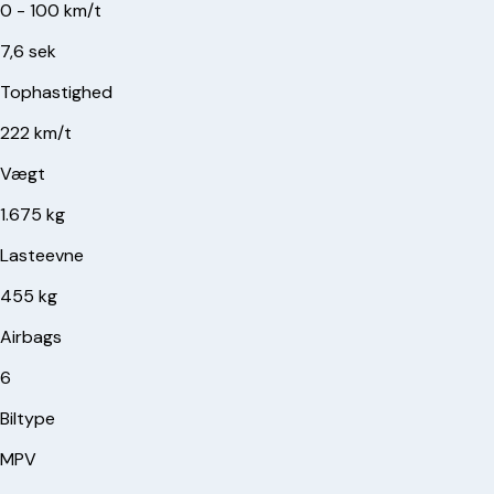
0 - 100 km/t
7,6 sek
Tophastighed
222 km/t
Vægt
1.675 kg
Lasteevne
455 kg
Airbags
6
Biltype
MPV