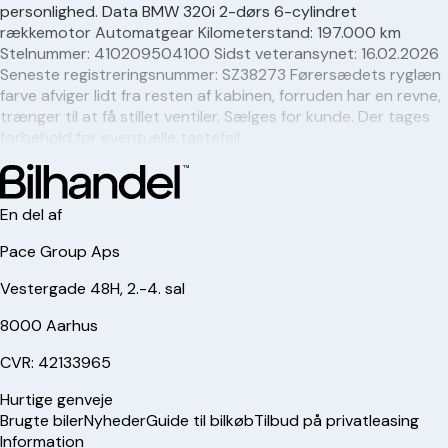
personlighed. Data BMW 320i 2-dørs 6-cylindret
rækkemotor Automatgear Kilometerstand: 197.000 km
Stelnummer: 410209504100 Sidst veteransynet: 16.02.2026
Seneste registreringsnummer: SZ38273 Førersædets ryglæn
farve afviger lidt fra resten af kabinen, forruden har en revne,
trænger til at få stillet ventiler. Sælges for kunde. Der tages
forbehold for eventuelle tastefejl.
En del af
Pace Group Aps
Vestergade 48H, 2.-4. sal
8000 Aarhus
CVR: 42133965
Hurtige genveje
Brugte biler
Nyheder
Guide til bilkøb
Tilbud på privatleasing
Information