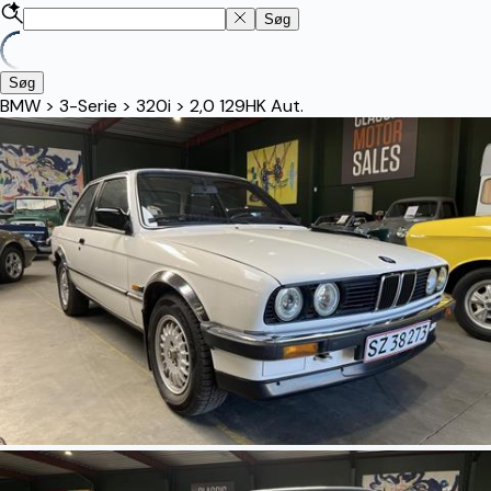
Søg
Søg
BMW
>
3-Serie
>
320i
>
2,0 129HK Aut.