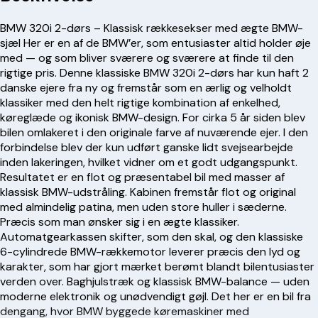
BMW 320i 2-dørs – Klassisk rækkesekser med ægte BMW-
sjæl Her er en af de BMW’er, som entusiaster altid holder øje
med — og som bliver sværere og sværere at finde til den
rigtige pris. Denne klassiske BMW 320i 2-dørs har kun haft 2
danske ejere fra ny og fremstår som en ærlig og velholdt
klassiker med den helt rigtige kombination af enkelhed,
køreglæde og ikonisk BMW-design. For cirka 5 år siden blev
bilen omlakeret i den originale farve af nuværende ejer. I den
forbindelse blev der kun udført ganske lidt svejsearbejde
inden lakeringen, hvilket vidner om et godt udgangspunkt.
Resultatet er en flot og præsentabel bil med masser af
klassisk BMW-udstråling. Kabinen fremstår flot og original
med almindelig patina, men uden store huller i sæderne.
Præcis som man ønsker sig i en ægte klassiker.
Automatgearkassen skifter, som den skal, og den klassiske
6-cylindrede BMW-rækkemotor leverer præcis den lyd og
karakter, som har gjort mærket berømt blandt bilentusiaster
verden over. Baghjulstræk og klassisk BMW-balance — uden
moderne elektronik og unødvendigt gøjl. Det her er en bil fra
dengang, hvor BMW byggede køremaskiner med