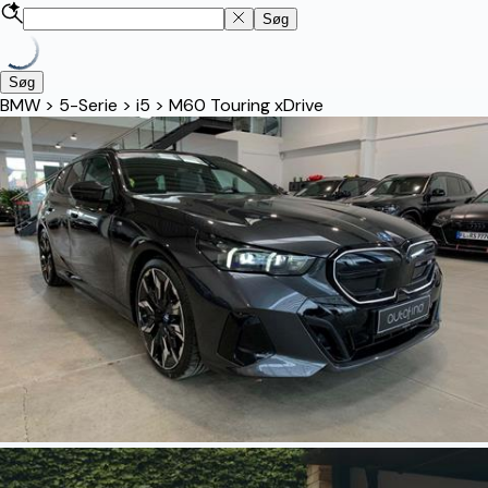
Søg
Søg
BMW
>
5-Serie
>
i5
>
M60 Touring xDrive