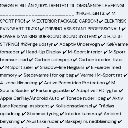
❗️GRØN ELBILLÅN 2,99% I RENTE❗️ ❗️ TIL OMGÅENDE LEVERING❗️
__________________________ ⚜️HIGHLIGHTS: ✔️ M
SPORT PRO❗️ ✔️ M EXTERIOR PACKAGE CARBON❗️ ✔️ ELEKTRISK
SVINGBART TRÆK❗️ ✔️ DRIVING ASSISTANT PROFESSIONAL❗️ ✔️
BOWER & WILKINS SURROUND SOUND SYSTEM❗️ ✔️ 4 HJULS-
STYRING❗️ ⚜️Øvrige udstyr ✔️ Adaptiv Undervogn ✔️ Køl/Varme
forsæder ✔️ Head-Up Display ✔️ M-Sport interiør ✔️ M Sport
bremser i rød ✔️ Carbon sidespejle ✔️ Carbon interiør-lister
✔️ M Sport seler ✔️ Shadow-line Højglans ✔️ El-sæder med
memory ✔️ Sædevarme i for og bag ✔️ Varme i M-Sport rat ✔️
4-zone klimanlæg ✔️ Active Pedestrian Protection ✔️ M
Sports Sæder ✔️ Parkeringspakke ✔️ Adaptive LED lygter ✔️
Apple CarPlay/Android Auto ✔️ Tonede ruder i bag ✔️ Aktiv
Lane Keeping-assistent ✔️ Kollisionsadvarsel ✔️ Trådløs
opladning ✔️ Stemmestyring ✔️ Interior kamera ✔️ Ambient
belysning ✔️ Akustiske ruder ✔️ Bakspejl m. nedblænding ✔️