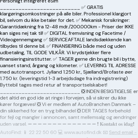
Personligt integreret eSim
__________________________ ✅ GRATIS
klargøringsomkostninger på alle biler. Professionel klargjort
bil, selvom du ikke betaler for det. ✅ Mekanisk forsikringer:
Garantidækning fra 12-48 mdr./200.000km - Priser der IKKE
kan siges nej tak til! ✅ DIGITAL fremvisning og Facetime /
Videogennemgang ✅ SERVICEAFTALE landsdækkende kan
tilbydes til denne bil. ✅ FINANSIERING både med og uden
udbetaling, TIL GODE VILKÅR. Vi krydstjekker flere
finansieringsinstitutter. ✅ TAGER gerne din brugte bil i bytte,
uanset stand, årgang og kilometer. ✅ LEVERING TIL ADRESSE
med autotransport. Jylland 1.250 kr., Sjælland/Brofaste øer
1.750 kr. (leveringstid 1-3 arbejdsdage fra indregistrering)
Byttebil tages med retur af transportselskabet!
__________________________ ❎ INDEN BESIGTIGELSE er
det altid en god ide at ringe i forvejen, så vi sikrer du ikke
kører forgæves! ❎ Vi er medlem af AutoBranchen Danmark –
din sikkerhed for en tryg bilhandel ❎ DER TAGES forbehold
for fejl og mangler i annoncen, samt mellemsalg og ændringer
uden varsel. ➖ ➖ ➖ ➖ ➖ ➖ ➖ ➖ ➖ ➖ ➖ ➖ ➖ ➖ ❗️ 𝐊𝐨𝐧𝐭𝐚𝐤𝐭 𝐨𝐬 𝐢𝐝𝐚𝐠❗️
AutoFind: 📱
22 22 50 60
💻 www.autofind.dk 📧
Send email -