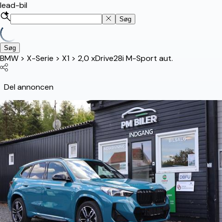
lead-bil
Søg
Søg
BMW
>
X-Serie
>
X1
>
2,0 xDrive28i M-Sport aut.
Del annoncen