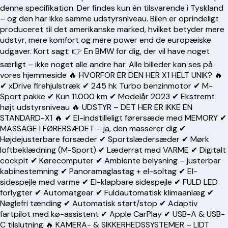
denne specifikation. Der findes kun én tilsvarende i Tyskland
– og den har ikke samme udstyrsniveau. Bilen er oprindeligt
produceret til det amerikanske marked, hvilket betyder mere
udstyr, mere komfort og mere power end de europæiske
udgaver. Kort sagt: 👉 En BMW for dig, der vil have noget
særligt – ikke noget alle andre har. Alle billeder kan ses på
vores hjemmeside 🔥 HVORFOR ER DEN HER X1 HELT UNIK? 🔥
✔ xDrive firehjulstræk ✔ 245 hk Turbo benzinmotor ✔ M-
Sport pakke ✔ Kun 11.000 km ✔ Modelår 2023 ✔ Ekstremt
højt udstyrsniveau 🔥 UDSTYR – DET HER ER IKKE EN
STANDARD-X1 🔥 ✔ El-indstilleligt førersæde med MEMORY ✔
MASSAGE I FØRERSÆDET – ja, den masserer dig ✔
Højdejusterbare forsæder ✔ Sportslædersæder ✔ Mørk
loftbeklædning (M-Sport) ✔ Læderrat med VARME ✔ Digitalt
cockpit ✔ Kørecomputer ✔ Ambiente belysning – justerbar
kabinestemning ✔ Panoramaglastag + el-soltag ✔ El-
sidespejle med varme ✔ El-klapbare sidespejle ✔ FULD LED
forlygter ✔ Automatgear ✔ Fuldautomatisk klimaanlæg ✔
Nøglefri tænding ✔ Automatisk start/stop ✔ Adaptiv
fartpilot med kø-assistent ✔ Apple CarPlay ✔ USB-A & USB-
C tilslutning 🔥 KAMERA- & SIKKERHEDSSYSTEMER – LIDT