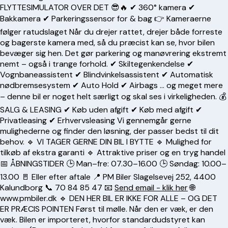
FLYTTESIMULATOR OVER DET 😎🔥 ✔ 360° kamera ✔
Bakkamera ✔ Parkeringssensor for & bag 👉 Kameraerne
følger ratudslaget Når du drejer rattet, drejer både forreste
og bagerste kamera med, så du præcist kan se, hvor bilen
bevæger sig hen. Det gør parkering og manøvrering ekstremt
nemt – også i trange forhold. ✔ Skiltegenkendelse ✔
Vognbaneassistent ✔ Blindvinkelsassistent ✔ Automatisk
nødbremsesystem ✔ Auto Hold ✔ Airbags … og meget mere
– denne bil er noget helt særligt og skal ses i virkeligheden. 💰
SALG & LEASING ✔ Køb uden afgift ✔ Køb med afgift ✔
Privatleasing ✔ Erhvervsleasing Vi gennemgår gerne
mulighederne og finder den løsning, der passer bedst til dit
behov. 🔹 VI TAGER GERNE DIN BIL I BYTTE 🔹 Mulighed for
tilkøb af ekstra garanti 🔹 Attraktive priser og en tryg handel
📅 ÅBNINGSTIDER 🕒 Man–fre: 07.30–16.00 🕒 Søndag: 10.00–
13.00 🚪 Eller efter aftale 📍 PM Biler Slagelsevej 252, 4400
Kalundborg 📞
70 84 85 47
📧
Send email - klik her
🌐
www.pmbiler.dk 🔹 DEN HER BIL ER IKKE FOR ALLE – OG DET
ER PRÆCIS POINTEN Først til mølle. Når den er væk, er den
væk. Bilen er importeret, hvorfor standardudstyret kan