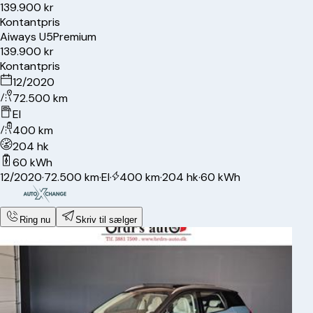
139.900 kr
Kontantpris
Aiways
U5
Premium
139.900 kr
Kontantpris
12/2020
72.500 km
El
400 km
204 hk
60 kWh
12/2020
·
72.500 km
·
El
·
400 km
·
204 hk
·
60 kWh
Ring nu
Skriv til sælger