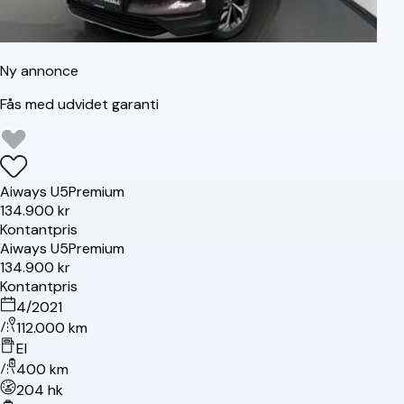
Ny annonce
Fås med udvidet garanti
Aiways
U5
Premium
134.900 kr
Kontantpris
Aiways
U5
Premium
134.900 kr
Kontantpris
4/2021
112.000 km
El
400 km
204 hk