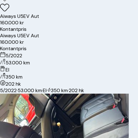
Aiways
U5
EV Aut
160.000 kr
Kontantpris
Aiways
U5
EV Aut
160.000 kr
Kontantpris
5/2022
53.000 km
El
350 km
202 hk
5/2022
·
53.000 km
·
El
·
350 km
·
202 hk