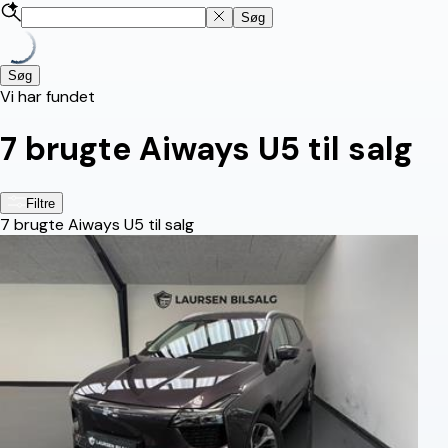
Søg
Søg
Vi har fundet
7
brugte Aiways U5 til salg
Filtre
7
brugte Aiways U5 til salg