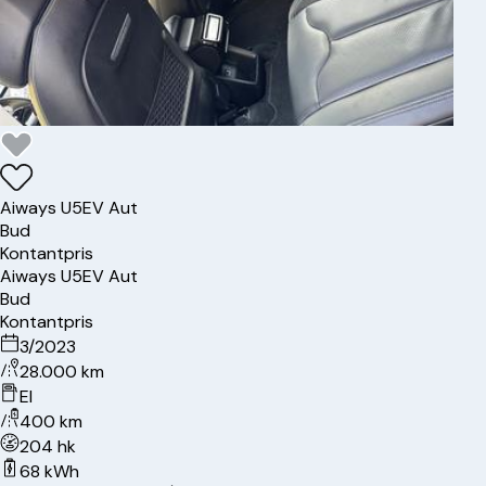
Aiways
U5
EV Aut
Bud
Kontantpris
Aiways
U5
EV Aut
Bud
Kontantpris
3/2023
28.000 km
El
400 km
204 hk
68 kWh