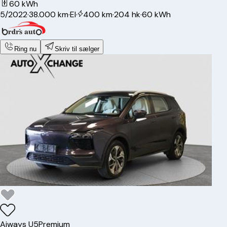
60 kWh
5/2022
·
38.000 km
·
El
·
400 km
·
204 hk
·
60 kWh
Ring nu
Skriv til sælger
Aiways
U5
Premium