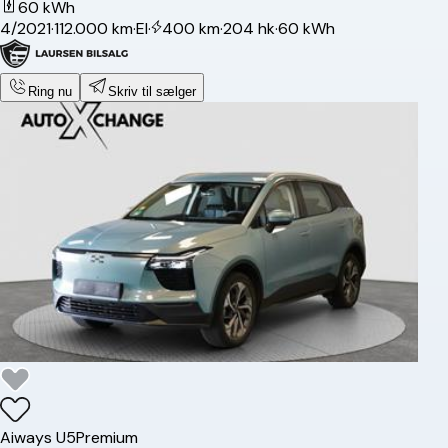
60 kWh
4/2021
·
112.000 km
·
El
·
400 km
·
204 hk
·
60 kWh
Ring nu
Skriv til sælger
Aiways
U5
Premium