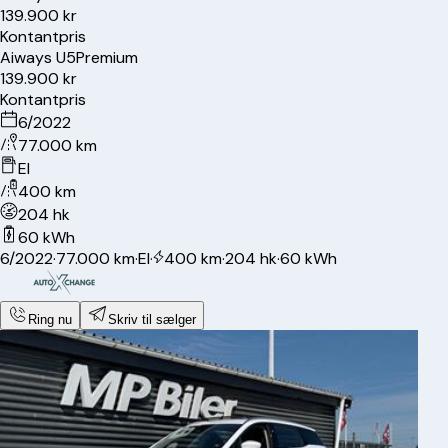
139.900 kr
Kontantpris
Aiways
U5
Premium
139.900 kr
Kontantpris
6/2022
77.000 km
El
400 km
204 hk
60 kWh
6/2022
·
77.000 km
·
El
·
400 km
·
204 hk
·
60 kWh
Ring nu
Skriv til sælger