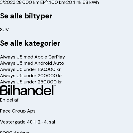
3/2023
·
28.000 km
·
El
·
400 km
·
204 hk
·
68 kWh
Se alle biltyper
SUV
Se alle kategorier
Aiways U5 med Apple CarPlay
Aiways U5 med Android Auto
Aiways U5 under 150.000 kr
Aiways U5 under 200.000 kr
Aiways U5 under 250.000 kr
En del af
Pace Group Aps
Vestergade 48H, 2.-4. sal
8000 Aarhus