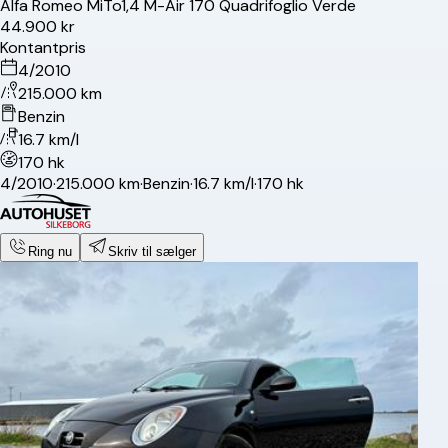
Alfa Romeo
MiTo
1,4 M-Air 170 Quadrifoglio Verde
44.900 kr
Kontantpris
4/2010
215.000 km
Benzin
16.7 km/l
170 hk
4/2010
·
215.000 km
·
Benzin
·
16.7 km/l
·
170 hk
Ring nu
Skriv til sælger