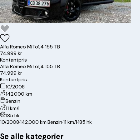
Alfa Romeo
MiTo
1,4 155 TB
74.999 kr
Kontantpris
Alfa Romeo
MiTo
1,4 155 TB
74.999 kr
Kontantpris
10/2008
142.000 km
Benzin
11 km/l
185 hk
10/2008
·
142.000 km
·
Benzin
·
11 km/l
·
185 hk
Se alle kategorier