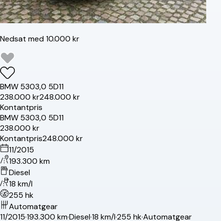
Nedsat med 10.000 kr
BMW
530
3,0 5D11
238.000 kr
248.000 kr
Kontantpris
BMW
530
3,0 5D11
238.000 kr
Kontantpris
248.000 kr
11/2015
193.300 km
Diesel
18 km/l
255 hk
Automatgear
11/2015
·
193.300 km
·
Diesel
·
18 km/l
·
255 hk
·
Automatgear