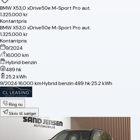
BMW
X5
3,0 xDrive50e M-Sport Pro aut.
1.325.000 kr
Kontantpris
BMW
X5
3,0 xDrive50e M-Sport Pro aut.
1.325.000 kr
Kontantpris
9/2024
16.000 km
Hybrid benzin
489 hk
25.2 kWh
9/2024
·
16.000 km
·
Hybrid benzin
·
489 hk
·
25.2 kWh
Ring nu
Skriv til sælger