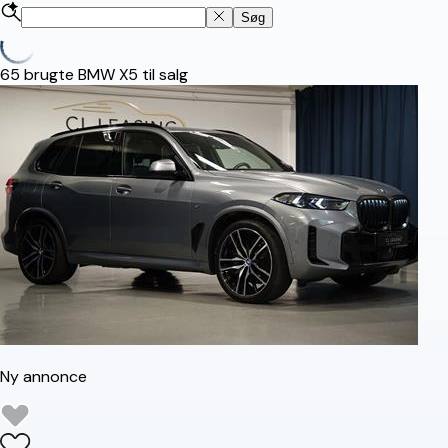
Søg
65
brugte BMW X5 til salg
Ny annonce