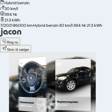
Hybrid benzin
30 km/l
394 hk
21.3 kWh
7/2021
·
86.000 km
·
Hybrid benzin
·
30 km/l
·
394 hk
·
21.3 kWh
Ring nu
Skriv til sælger