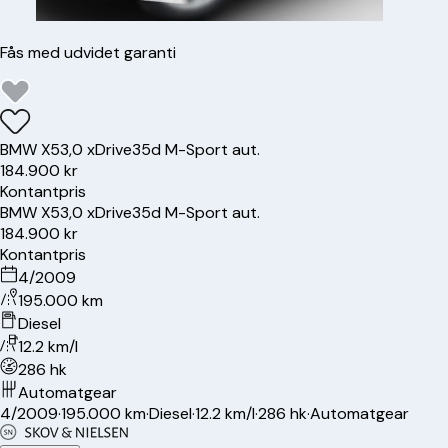
Fås med udvidet garanti
BMW
X5
3,0 xDrive35d M-Sport aut.
184.900 kr
Kontantpris
BMW
X5
3,0 xDrive35d M-Sport aut.
184.900 kr
Kontantpris
4/2009
195.000 km
Diesel
12.2 km/l
286 hk
Automatgear
4/2009
·
195.000 km
·
Diesel
·
12.2 km/l
·
286 hk
·
Automatgear