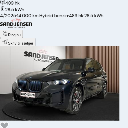
489 hk
28.5 kWh
4/2025
·
14.000 km
·
Hybrid benzin
·
489 hk
·
28.5 kWh
Ring nu
Skriv til sælger