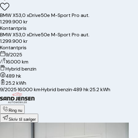
BMW
X5
3,0 xDrive50e M-Sport Pro aut.
1.299.900 kr
Kontantpris
BMW
X5
3,0 xDrive50e M-Sport Pro aut.
1.299.900 kr
Kontantpris
9/2025
16.000 km
Hybrid benzin
489 hk
25.2 kWh
9/2025
·
16.000 km
·
Hybrid benzin
·
489 hk
·
25.2 kWh
Ring nu
Skriv til sælger