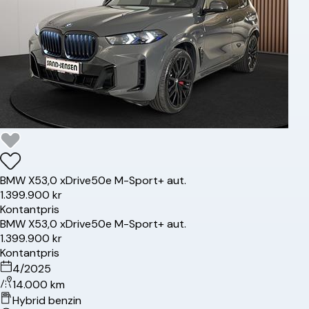
BMW
X5
3,0 xDrive50e M-Sport+ aut.
1.399.900 kr
Kontantpris
BMW
X5
3,0 xDrive50e M-Sport+ aut.
1.399.900 kr
Kontantpris
4/2025
14.000 km
Hybrid benzin