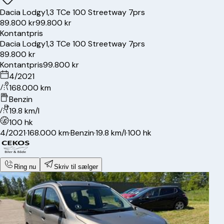
Dacia
Lodgy
1,3 TCe 100 Streetway 7prs
89.800 kr
99.800 kr
Kontantpris
Dacia
Lodgy
1,3 TCe 100 Streetway 7prs
89.800 kr
Kontantpris
99.800 kr
4/2021
168.000 km
Benzin
19.8 km/l
100 hk
4/2021
·
168.000 km
·
Benzin
·
19.8 km/l
·
100 hk
Ring nu
Skriv til sælger