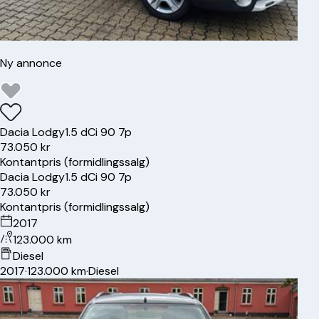
Ny annonce
Dacia
Lodgy
1.5 dCi 90 7p
73.050 kr
Kontantpris (formidlingssalg)
Dacia
Lodgy
1.5 dCi 90 7p
73.050 kr
Kontantpris (formidlingssalg)
2017
123.000 km
Diesel
2017
·
123.000 km
·
Diesel