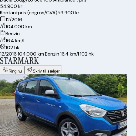
54.900 kr
Kontantpris (engros/CVR)
59.900 kr
12/2016
104.000 km
Benzin
16.4 km/l
102 hk
12/2016
·
104.000 km
·
Benzin
·
16.4 km/l
·
102 hk
Ring nu
Skriv til sælger