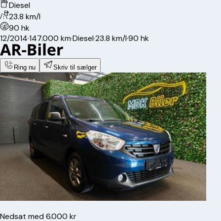
Diesel
23.8 km/l
90 hk
12/2014
·
147.000 km
·
Diesel
·
23.8 km/l
·
90 hk
Ring nu
Skriv til sælger
Nedsat med 6.000 kr