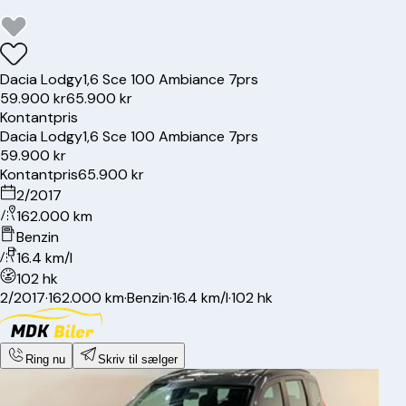
Dacia
Lodgy
1,6 Sce 100 Ambiance 7prs
59.900 kr
65.900 kr
Kontantpris
Dacia
Lodgy
1,6 Sce 100 Ambiance 7prs
59.900 kr
Kontantpris
65.900 kr
2/2017
162.000 km
Benzin
16.4 km/l
102 hk
2/2017
·
162.000 km
·
Benzin
·
16.4 km/l
·
102 hk
Ring nu
Skriv til sælger