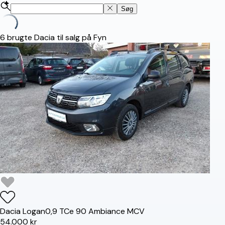
Søg
6
brugte Dacia til salg på Fyn
Dacia
Logan
0,9 TCe 90 Ambiance MCV
54.000 kr