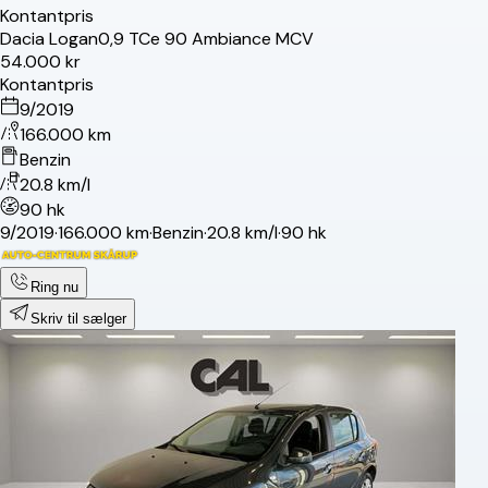
Kontantpris
Dacia
Logan
0,9 TCe 90 Ambiance MCV
54.000 kr
Kontantpris
9/2019
166.000 km
Benzin
20.8 km/l
90 hk
9/2019
·
166.000 km
·
Benzin
·
20.8 km/l
·
90 hk
Ring nu
Skriv til sælger