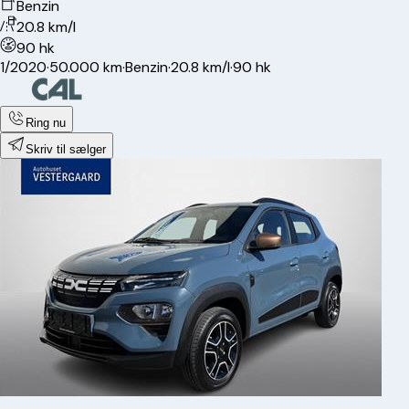
Benzin
20.8 km/l
90 hk
1/2020
·
50.000 km
·
Benzin
·
20.8 km/l
·
90 hk
Ring nu
Skriv til sælger