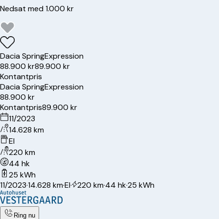
Nedsat med 1.000 kr
Dacia
Spring
Expression
88.900 kr
89.900 kr
Kontantpris
Dacia
Spring
Expression
88.900 kr
Kontantpris
89.900 kr
11/2023
14.628 km
El
220 km
44 hk
25 kWh
11/2023
·
14.628 km
·
El
·
220 km
·
44 hk
·
25 kWh
Ring nu