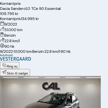
Kontantpris
Dacia
Sandero
1,0 TCe 90 Essential
109.795 kr
Kontantpris
134.995 kr
9/2022
51.000 km
Benzin
22.8 km/l
90 hk
9/2022
·
51.000 km
·
Benzin
·
22.8 km/l
·
90 hk
Ring nu
Skriv til sælger