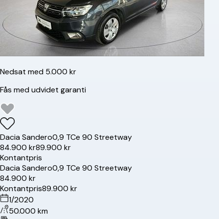
Nedsat med 5.000 kr
Fås med udvidet garanti
Dacia
Sandero
0,9 TCe 90 Streetway
84.900 kr
89.900 kr
Kontantpris
Dacia
Sandero
0,9 TCe 90 Streetway
84.900 kr
Kontantpris
89.900 kr
1/2020
50.000 km