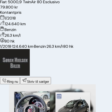
Fiat
500
0,9 TwinAir 80 Esclusivo
79.800 kr
Kontantpris
1/2018
124.640 km
Benzin
26.3 km/l
80 hk
1/2018
·
124.640 km
·
Benzin
·
26.3 km/l
·
80 hk
Ring nu
Skriv til sælger