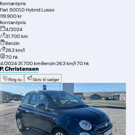
Kontantpris
Fiat
500
1,0 Hybrid Lusso
119.900 kr
Kontantpris
4/2024
31.700 km
Benzin
26.3 km/l
70 hk
4/2024
·
31.700 km
·
Benzin
·
26.3 km/l
·
70 hk
Ring nu
Skriv til sælger