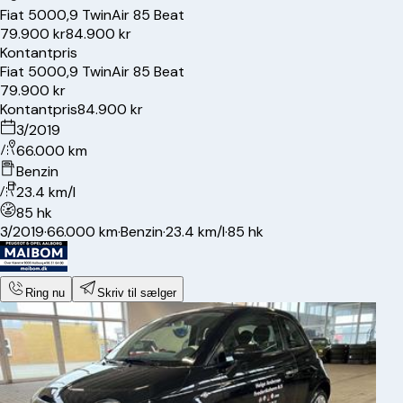
Fiat
500
0,9 TwinAir 85 Beat
79.900 kr
84.900 kr
Kontantpris
Fiat
500
0,9 TwinAir 85 Beat
79.900 kr
Kontantpris
84.900 kr
3/2019
66.000 km
Benzin
23.4 km/l
85 hk
3/2019
·
66.000 km
·
Benzin
·
23.4 km/l
·
85 hk
Ring nu
Skriv til sælger