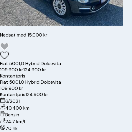
Nedsat med 15.000 kr
Fiat
500
1,0 Hybrid Dolcevita
109.900 kr
124.900 kr
Kontantpris
Fiat
500
1,0 Hybrid Dolcevita
109.900 kr
Kontantpris
124.900 kr
6/2021
40.400 km
Benzin
24.7 km/l
70 hk