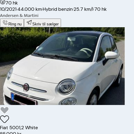
70 hk
10/2021
·
44.000 km
·
Hybrid benzin
·
25.7 km/l
·
70 hk
Ring nu
Skriv til sælger
Fiat
500
1,2 White
85.000 kr