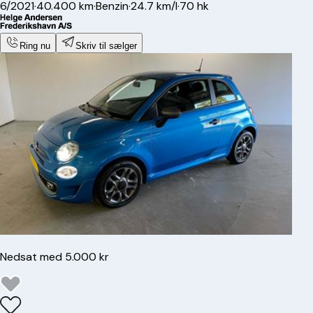
6/2021
·
40.400 km
·
Benzin
·
24.7 km/l
·
70 hk
Ring nu
Skriv til sælger
Nedsat med 5.000 kr