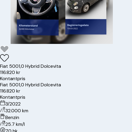
Fiat
500
1,0 Hybrid Dolcevita
116.820 kr
Kontantpris
Fiat
500
1,0 Hybrid Dolcevita
116.820 kr
Kontantpris
3/2022
32.000 km
Benzin
25.7 km/l
70 hk