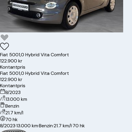
Fiat
500
1,0 Hybrid Vita Comfort
122.900 kr
Kontantpris
Fiat
500
1,0 Hybrid Vita Comfort
122.900 kr
Kontantpris
8/2023
13.000 km
Benzin
21.7 km/l
70 hk
8/2023
·
13.000 km
·
Benzin
·
21.7 km/l
·
70 hk