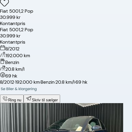
Fiat
500
1,2 Pop
30.999 kr
Kontantpris
Fiat
500
1,2 Pop
30.999 kr
Kontantpris
8/2012
192.000 km
Benzin
20.8 km/l
69 hk
8/2012
·
192.000 km
·
Benzin
·
20.8 km/l
·
69 hk
Ring nu
Skriv til sælger