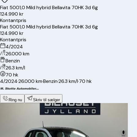
Fiat
500
1,0 Mild hybrid Bellavita 70HK 3d 6g
124.990 kr
Kontantpris
Fiat
500
1,0 Mild hybrid Bellavita 70HK 3d 6g
124.990 kr
Kontantpris
4/2024
26.000 km
Benzin
26.3 km/l
70 hk
4/2024
·
26.000 km
·
Benzin
·
26.3 km/l
·
70 hk
Ring nu
Skriv til sælger