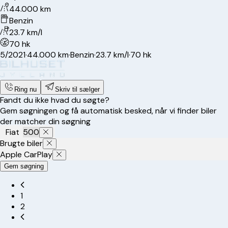
44.000 km
Benzin
23.7 km/l
70 hk
5/2021
·
44.000 km
·
Benzin
·
23.7 km/l
·
70 hk
Ring nu
Skriv til sælger
Fandt du ikke hvad du søgte?
Gem søgningen og få automatisk besked, når vi finder biler
der matcher din søgning
Fiat
500
Brugte biler
Apple CarPlay
Gem søgning
1
2