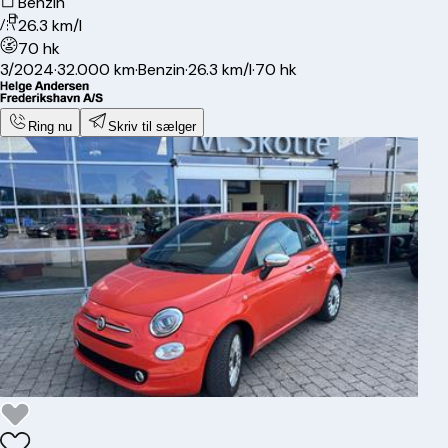
Benzin
26.3 km/l
70 hk
3/2024
·
32.000 km
·
Benzin
·
26.3 km/l
·
70 hk
Ring nu
Skriv til sælger