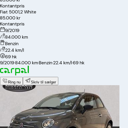
Kontantpris
Fiat
500
1,2 White
85.000 kr
Kontantpris
9/2019
84.000 km
Benzin
22.4 km/l
69 hk
9/2019
·
84.000 km
·
Benzin
·
22.4 km/l
·
69 hk
Ring nu
Skriv til sælger