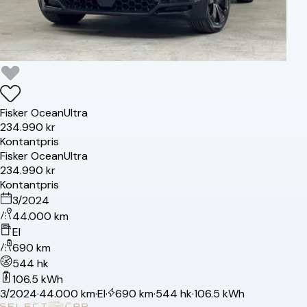
Fisker
Ocean
Ultra
234.990 kr
Kontantpris
Fisker
Ocean
Ultra
234.990 kr
Kontantpris
3/2024
44.000 km
El
690 km
544 hk
106.5 kWh
3/2024
·
44.000 km
·
El
·
690 km
·
544 hk
·
106.5 kWh