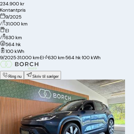
234.900 kr
Kontantpris
9/2025
31.000 km
El
630 km
564 hk
100 kWh
9/2025
·
31.000 km
·
El
·
630 km
·
564 hk
·
100 kWh
Ring nu
Skriv til sælger