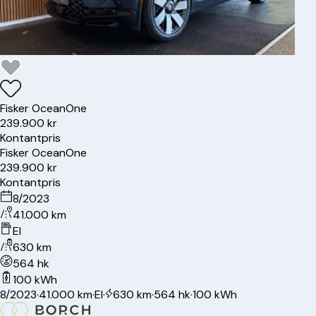
Fisker
Ocean
One
239.900 kr
Kontantpris
Fisker
Ocean
One
239.900 kr
Kontantpris
8/2023
41.000 km
El
630 km
564 hk
100 kWh
8/2023
·
41.000 km
·
El
·
630 km
·
564 hk
·
100 kWh