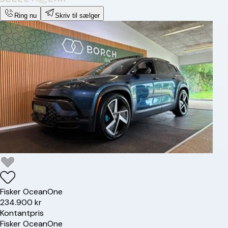
Ring nu
Skriv til sælger
Fisker
Ocean
One
234.900 kr
Kontantpris
Fisker
Ocean
One