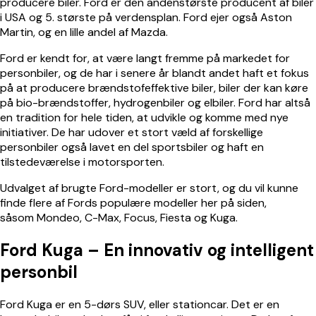
producere biler. Ford er den andenstørste producent af biler
i USA og 5. største på verdensplan. Ford ejer også
Aston
Martin
, og en lille andel af
Mazda
.
Ford
er kendt for, at være langt fremme på markedet for
personbiler, og de har i senere år blandt andet haft et fokus
på at producere brændstofeffektive biler, biler der kan køre
på bio-brændstoffer, hydrogenbiler og elbiler. Ford har altså
en tradition for hele tiden, at udvikle og komme med nye
initiativer. De har udover et stort væld af forskellige
personbiler også lavet en del sportsbiler og haft en
tilstedeværelse i motorsporten.
Udvalget af brugte Ford-modeller er stort, og du vil kunne
finde flere af Fords populære modeller her på siden,
såsom
Mondeo
,
C-Max
,
Focus
,
Fiesta
og Kuga.
Ford Kuga – En innovativ og intelligent
personbil
Ford Kuga er en 5-dørs SUV, eller stationcar. Det er en