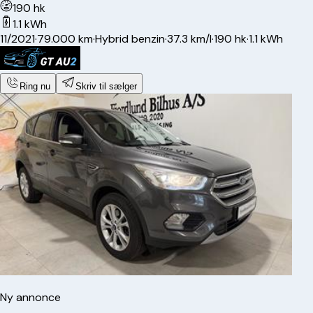
190 hk
1.1 kWh
11/2021
·
79.000 km
·
Hybrid benzin
·
37.3 km/l
·
190 hk
·
1.1 kWh
Ring nu
Skriv til sælger
Ny annonce