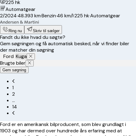
225 hk
Automatgear
2/2024
·
48.393 km
·
Benzin
·
46 km/l
·
225 hk
·
Automatgear
Ring nu
Skriv til sælger
Fandt du ikke hvad du søgte?
Gem søgningen og få automatisk besked, når vi finder biler
der matcher din søgning
Ford
Kuga
Brugte biler
Gem søgning
1
2
…
14
Ford er en amerikansk bilproducent, som blev grundlagt i
1903 og har dermed over hundrede års erfaring med at