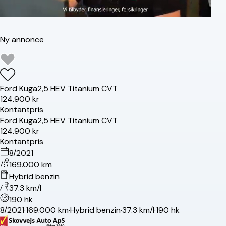
Ny annonce
Ford
Kuga
2,5 HEV Titanium CVT
124.900 kr
Kontantpris
Ford
Kuga
2,5 HEV Titanium CVT
124.900 kr
Kontantpris
8/2021
169.000 km
Hybrid benzin
37.3 km/l
190 hk
8/2021
·
169.000 km
·
Hybrid benzin
·
37.3 km/l
·
190 hk