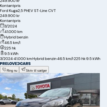
249.900 kr
Kontantpris
Ford
Kuga
2,5 PHEV ST-Line CVT
249.900 kr
Kontantpris
3/2024
41.000 km
Hybrid benzin
46.5 km/l
225 hk
9.5 kWh
3/2024
·
41.000 km
·
Hybrid benzin
·
46.5 km/l
·
225 hk
·
9.5 kWh
Ring nu
Skriv til sælger