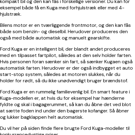
kompakt bil og den kan fås i forskellige versioner. Du kan for
eksempel både få en Kuga med forhjulstræk eller med 4-
hjulstræk.
Bilens motor er en tværliggende frontmotor, og den kan fås
både som benzin- og dieselbil. Herudover produceres den
også med både automatisk og manuelt gearskifte.
Ford Kuga er en intelligent bil, der blandt andet produceres
med en tilpasset fartpilot, således at den selv holder farten.
Hvis personen foran sænker sin fart, så sænker Kugaen også
automatisk farten. Herudover er der også indbygget et auto
start-stop system, således at motoren slukkes, når du
holder for rødt, så du ikke unødvendigt bruger brændstof.
Ford Kuga er en rummelig familievenlig bil. En smart feature i
Kuga-modellen er, at hvis du for eksempel har hænderne
fyldte og skal i bagagerummet, så kan du åbne det ved blot
at sætte foden ind under den bagerste kofanger. Så åbner
og lukker bagklappen helt automatisk.
Du vil her på siden finde flere brugte Ford Kuga-modeller til
konkurrencedygtige priser.