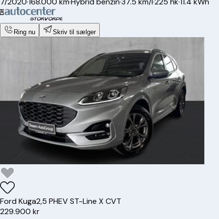
7/2020
·
168.000 km
·
Hybrid benzin
·
37.5 km/l
·
225 hk
·
11.4 kWh
Ring nu
Skriv til sælger
Ford
Kuga
2,5 PHEV ST-Line X CVT
229.900 kr