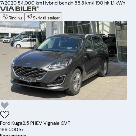
7/2020
·
54.000 km
·
Hybrid benzin
·
55.3 km/l
·
190 hk
·
1.1 kWh
Ring nu
Skriv til sælger
Ford
Kuga
2,5 PHEV Vignale CVT
169.500 kr
Kontantpris