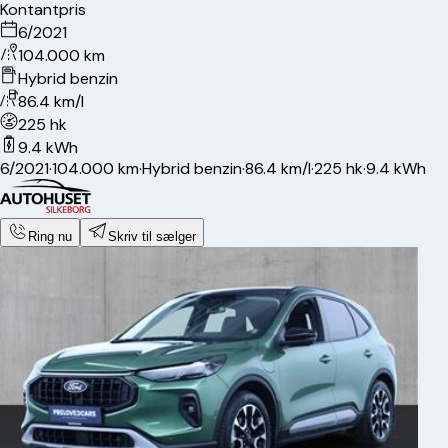
Kontantpris
6/2021
104.000 km
Hybrid benzin
86.4 km/l
225 hk
9.4 kWh
6/2021
·
104.000 km
·
Hybrid benzin
·
86.4 km/l
·
225 hk
·
9.4 kWh
Ring nu
Skriv til sælger