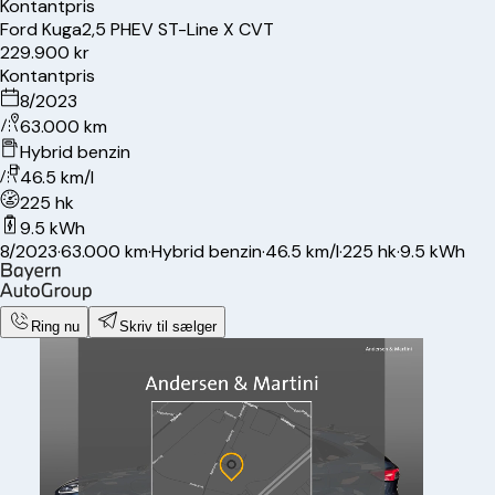
Kontantpris
Ford
Kuga
2,5 PHEV ST-Line X CVT
229.900 kr
Kontantpris
8/2023
63.000 km
Hybrid benzin
46.5 km/l
225 hk
9.5 kWh
8/2023
·
63.000 km
·
Hybrid benzin
·
46.5 km/l
·
225 hk
·
9.5 kWh
Ring nu
Skriv til sælger