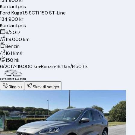
134.900 kr
Kontantpris
Ford
Kuga
1,5 SCTi 150 ST-Line
134.900 kr
Kontantpris
6/2017
119.000 km
Benzin
16.1 km/l
150 hk
6/2017
·
119.000 km
·
Benzin
·
16.1 km/l
·
150 hk
Ring nu
Skriv til sælger