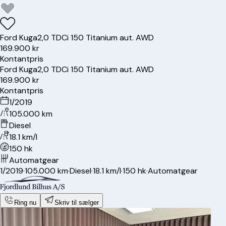
Ford
Kuga
2,0 TDCi 150 Titanium aut. AWD
169.900 kr
Kontantpris
Ford
Kuga
2,0 TDCi 150 Titanium aut. AWD
169.900 kr
Kontantpris
1/2019
105.000 km
Diesel
18.1 km/l
150 hk
Automatgear
1/2019
·
105.000 km
·
Diesel
·
18.1 km/l
·
150 hk
·
Automatgear
Ring nu
Skriv til sælger