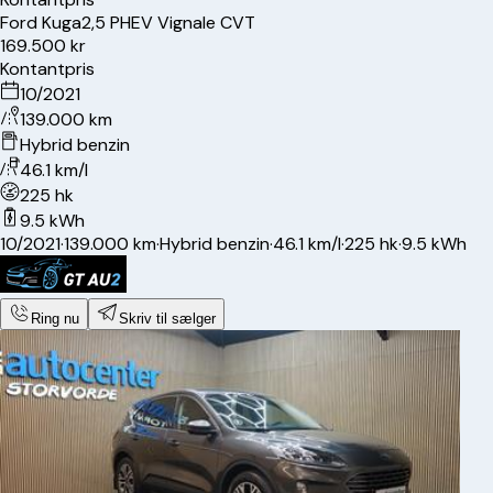
Ford
Kuga
2,5 PHEV Vignale CVT
169.500 kr
Kontantpris
10/2021
139.000 km
Hybrid benzin
46.1 km/l
225 hk
9.5 kWh
10/2021
·
139.000 km
·
Hybrid benzin
·
46.1 km/l
·
225 hk
·
9.5 kWh
Ring nu
Skriv til sælger