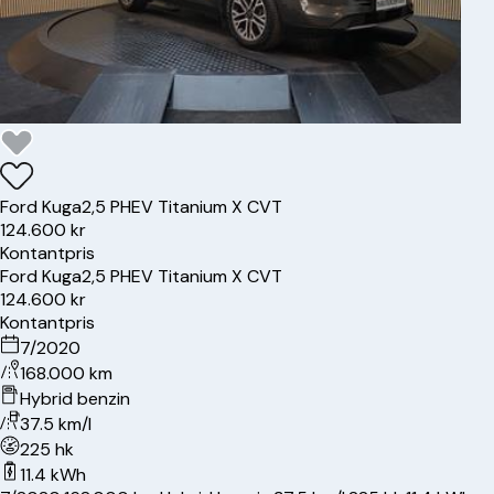
Ford
Kuga
2,5 PHEV Titanium X CVT
124.600 kr
Kontantpris
Ford
Kuga
2,5 PHEV Titanium X CVT
124.600 kr
Kontantpris
7/2020
168.000 km
Hybrid benzin
37.5 km/l
225 hk
11.4 kWh