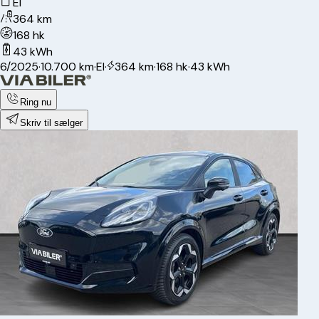
El
364 km
168 hk
43 kWh
6/2025
·
10.700 km
·
El
·
364 km
·
168 hk
·
43 kWh
Ring nu
Skriv til sælger