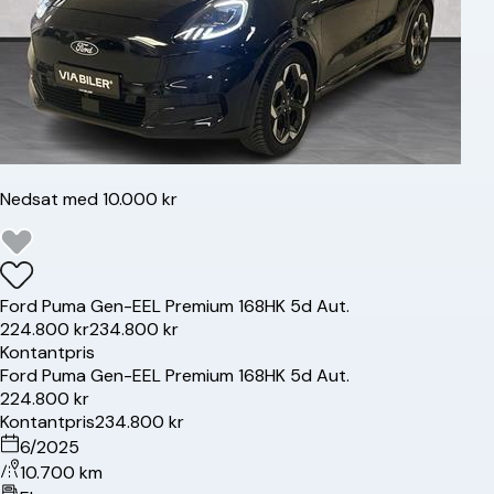
Nedsat med 10.000 kr
Ford
Puma Gen-E
EL Premium 168HK 5d Aut.
224.800 kr
234.800 kr
Kontantpris
Ford
Puma Gen-E
EL Premium 168HK 5d Aut.
224.800 kr
Kontantpris
234.800 kr
6/2025
10.700 km