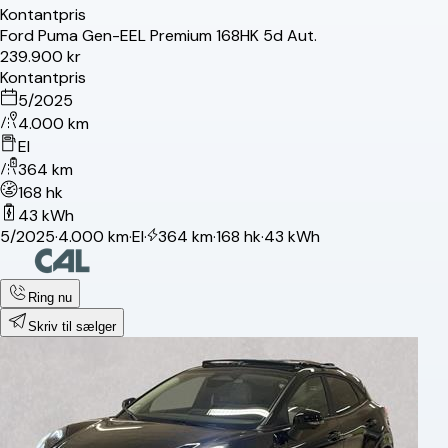
Kontantpris
Ford
Puma Gen-E
EL Premium 168HK 5d Aut.
239.900 kr
Kontantpris
5/2025
4.000 km
El
364 km
168 hk
43 kWh
5/2025
·
4.000 km
·
El
·
364 km
·
168 hk
·
43 kWh
Ring nu
Skriv til sælger