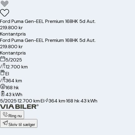
Ford
Puma Gen-E
EL Premium 168HK 5d Aut.
219.800 kr
Kontantpris
Ford
Puma Gen-E
EL Premium 168HK 5d Aut.
219.800 kr
Kontantpris
5/2025
12.700 km
El
364 km
168 hk
43 kWh
5/2025
·
12.700 km
·
El
·
364 km
·
168 hk
·
43 kWh
Ring nu
Skriv til sælger