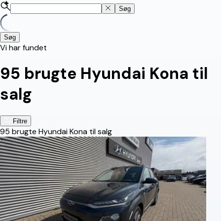
Søg
Søg
Vi har fundet
95
brugte Hyundai Kona til
salg
Filtre
95
brugte Hyundai Kona til salg