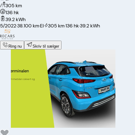
305 km
136 hk
39.2 kWh
5/2022
·
38.100 km
·
El
·
305 km
·
136 hk
·
39.2 kWh
Ring nu
Skriv til sælger