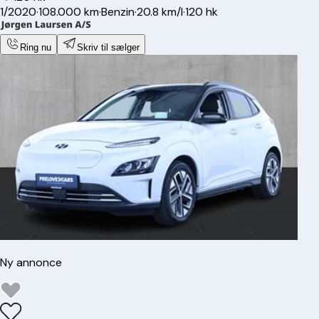
1/2020
·
108.000 km
·
Benzin
·
20.8 km/l
·
120 hk
Ring nu
Skriv til sælger
Ny annonce