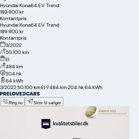
Hyundai
Kona
64 EV Trend
189.900 kr
Kontantpris
Hyundai
Kona
64 EV Trend
189.900 kr
Kontantpris
3/2022
50.100 km
El
484 km
204 hk
64 kWh
3/2022
·
50.100 km
·
El
·
484 km
·
204 hk
·
64 kWh
Ring nu
Skriv til sælger