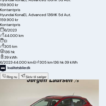
159.900 kr
Kontantpris
Hyundai
Kona
EL Advanced 136HK 5d Aut.
159.900 kr
Kontantpris
6/2023
44.000 km
El
305 km
136 hk
39 kWh
6/2023
·
44.000 km
·
El
·
305 km
·
136 hk
·
39 kWh
Ring nu
Skriv til sælger