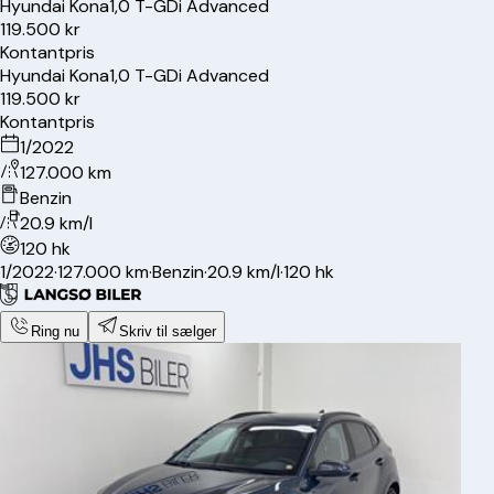
Hyundai
Kona
1,0 T-GDi Advanced
119.500 kr
Kontantpris
Hyundai
Kona
1,0 T-GDi Advanced
119.500 kr
Kontantpris
1/2022
127.000 km
Benzin
20.9 km/l
120 hk
1/2022
·
127.000 km
·
Benzin
·
20.9 km/l
·
120 hk
Ring nu
Skriv til sælger