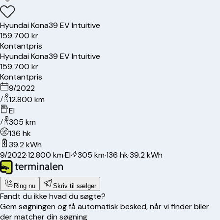
Hyundai
Kona
39 EV Intuitive
159.700 kr
Kontantpris
Hyundai
Kona
39 EV Intuitive
159.700 kr
Kontantpris
9/2022
12.800 km
El
305 km
136 hk
39.2 kWh
9/2022
·
12.800 km
·
El
·
305 km
·
136 hk
·
39.2 kWh
Ring nu
Skriv til sælger
Fandt du ikke hvad du søgte?
Gem søgningen og få automatisk besked, når vi finder biler
der matcher din søgning