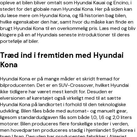
opleve at bilen bliver omtalt som Hyundai Kauai og Encino, i
stedet for det globale navn Hyundai Kona. Her på siden kan
du læse mere om Hyundai Kona, og få historien bag bilen,
hvilke egenskaber den har, samt hvor du måske kan finde en
brugt Hyundai Kona til en overkommelig pris. Læs med og bliv
klogere på en af Hyundais seneste introduktioner til deres
portefølje af biler.
Træd ind i fremtiden med Hyundai
Kona
Hyundai Kona er på mange måder et skridt fremad for
bilproducenten. Det er en SUV-Crossover, hvilket Hyundai
ikke tidligere har været mest kendt for. Desuden er
elversionen af køretøjet også virkeligt med til at sætte
Hyundai Kona på landkortet i forhold til den teknologiske
udvikling. Bilen fåes både med automat- og manuelt gear,
ligesom standardudgaven fås som både 1,0, 1,6 og 2,0 liters
motorer. Bilen produceres flere forskellige steder i verden,
men hovedparten produceres stadig i hjemlandet Sydkorea i
byen Ulsan. Desuden har producenten fabrikker i Algeriet,