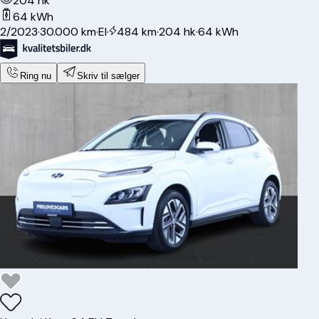
204 hk
64 kWh
2/2023
·
30.000 km
·
El
·
484 km
·
204 hk
·
64 kWh
Ring nu
Skriv til sælger