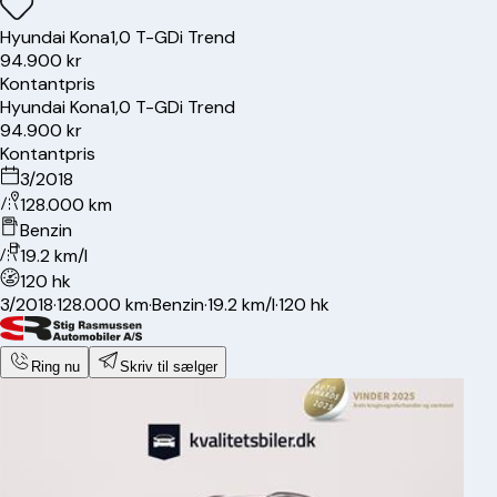
Hyundai
Kona
1,0 T-GDi Trend
94.900 kr
Kontantpris
Hyundai
Kona
1,0 T-GDi Trend
94.900 kr
Kontantpris
3/2018
128.000 km
Benzin
19.2 km/l
120 hk
3/2018
·
128.000 km
·
Benzin
·
19.2 km/l
·
120 hk
Ring nu
Skriv til sælger