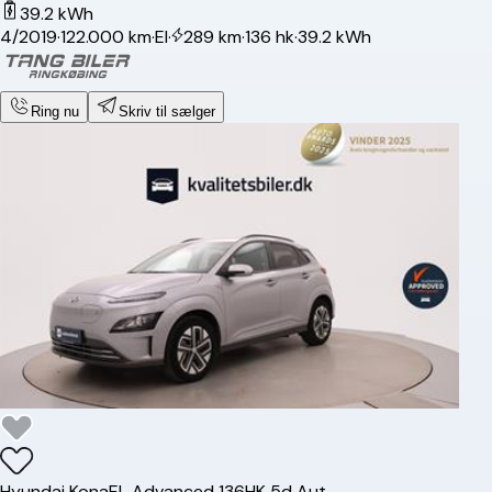
39.2 kWh
4/2019
·
122.000 km
·
El
·
289 km
·
136 hk
·
39.2 kWh
Ring nu
Skriv til sælger
Hyundai
Kona
EL Advanced 136HK 5d Aut.