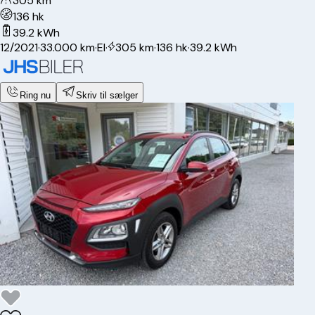
305 km
136 hk
39.2 kWh
12/2021
·
33.000 km
·
El
·
305 km
·
136 hk
·
39.2 kWh
Ring nu
Skriv til sælger