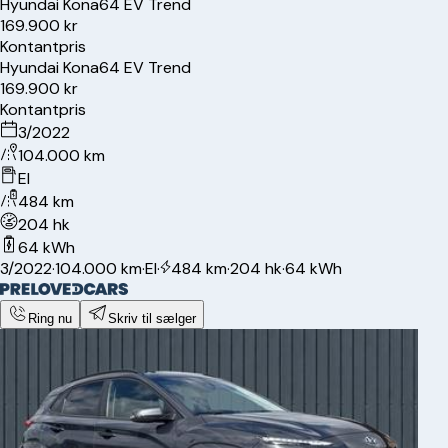
Hyundai
Kona
64 EV Trend
169.900 kr
Kontantpris
Hyundai
Kona
64 EV Trend
169.900 kr
Kontantpris
3/2022
104.000 km
El
484 km
204 hk
64 kWh
3/2022
·
104.000 km
·
El
·
484 km
·
204 hk
·
64 kWh
Ring nu
Skriv til sælger