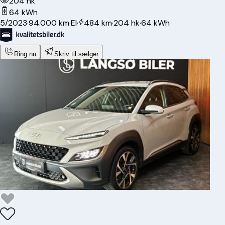
204 hk
64 kWh
5/2023
·
94.000 km
·
El
·
484 km
·
204 hk
·
64 kWh
Ring nu
Skriv til sælger