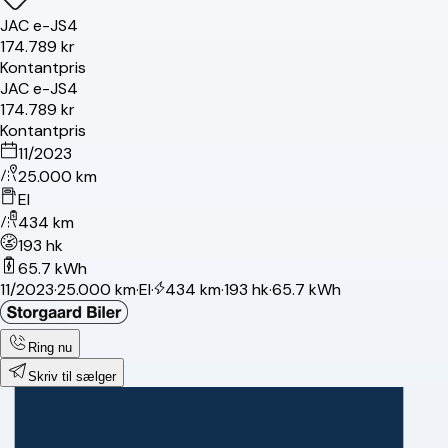
JAC
e-JS4
174.789 kr
Kontantpris
JAC
e-JS4
174.789 kr
Kontantpris
11/2023
25.000 km
El
434 km
193 hk
65.7 kWh
11/2023
·
25.000 km
·
El
·
434 km
·
193 hk
·
65.7 kWh
Ring nu
Skriv til sælger