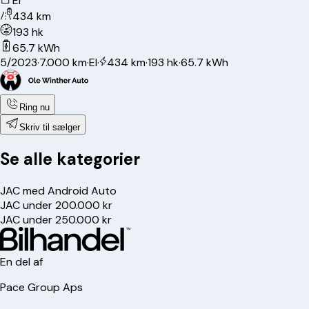
El
434 km
193 hk
65.7 kWh
5/2023
·
7.000 km
·
El
·
434 km
·
193 hk
·
65.7 kWh
Ring nu
Skriv til sælger
Se alle kategorier
JAC med Android Auto
JAC under 200.000 kr
JAC under 250.000 kr
En del af
Pace Group Aps