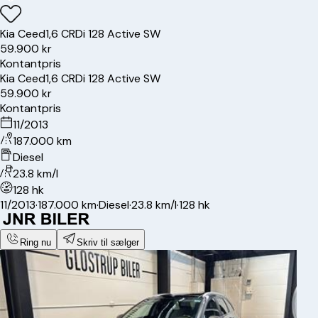
Kia
Ceed
1,6 CRDi 128 Active SW
59.900 kr
Kontantpris
Kia
Ceed
1,6 CRDi 128 Active SW
59.900 kr
Kontantpris
11/2013
187.000 km
Diesel
23.8 km/l
128 hk
11/2013
·
187.000 km
·
Diesel
·
23.8 km/l
·
128 hk
Ring nu
Skriv til sælger