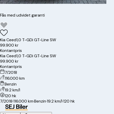
Fås med udvidet garanti
Kia
Ceed
1,0 T-GDi GT-Line SW
99.900 kr
Kontantpris
Kia
Ceed
1,0 T-GDi GT-Line SW
99.900 kr
Kontantpris
7/2018
116.000 km
Benzin
19.2 km/l
120 hk
7/2018
·
116.000 km
·
Benzin
·
19.2 km/l
·
120 hk