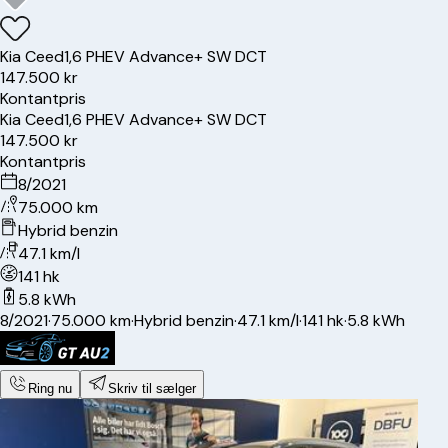
Kia
Ceed
1,6 PHEV Advance+ SW DCT
147.500 kr
Kontantpris
Kia
Ceed
1,6 PHEV Advance+ SW DCT
147.500 kr
Kontantpris
8/2021
75.000 km
Hybrid benzin
47.1 km/l
141 hk
5.8 kWh
8/2021
·
75.000 km
·
Hybrid benzin
·
47.1 km/l
·
141 hk
·
5.8 kWh
Ring nu
Skriv til sælger