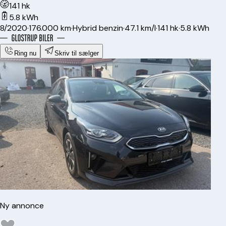
141 hk
5.8 kWh
8/2020
·
176.000 km
·
Hybrid benzin
·
47.1 km/l
·
141 hk
·
5.8 kWh
Ring nu
Skriv til sælger
Ny annonce