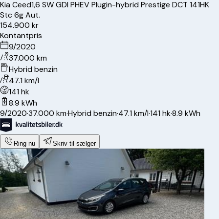
Kia
Ceed
1,6 SW GDI PHEV Plugin-hybrid Prestige DCT 141HK
Stc 6g Aut.
154.900 kr
Kontantpris
9/2020
37.000 km
Hybrid benzin
47.1 km/l
141 hk
8.9 kWh
9/2020
·
37.000 km
·
Hybrid benzin
·
47.1 km/l
·
141 hk
·
8.9 kWh
Ring nu
Skriv til sælger