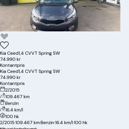
Kia
Ceed
1,4 CVVT Spring SW
74.990 kr
Kontantpris
Kia
Ceed
1,4 CVVT Spring SW
74.990 kr
Kontantpris
2/2015
109.467 km
Benzin
16.4 km/l
100 hk
2/2015
·
109.467 km
·
Benzin
·
16.4 km/l
·
100 hk