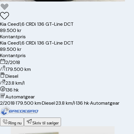
Kia
Ceed
1,6 CRDi 136 GT-Line DCT
89.500 kr
Kontantpris
Kia
Ceed
1,6 CRDi 136 GT-Line DCT
89.500 kr
Kontantpris
2/2018
179.500 km
Diesel
23.8 km/l
136 hk
Automatgear
2/2018
·
179.500 km
·
Diesel
·
23.8 km/l
·
136 hk
·
Automatgear
Ring nu
Skriv til sælger