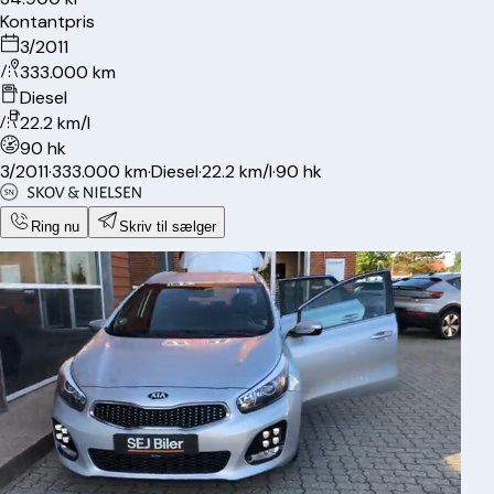
Kontantpris
3/2011
333.000 km
Diesel
22.2 km/l
90 hk
3/2011
·
333.000 km
·
Diesel
·
22.2 km/l
·
90 hk
Ring nu
Skriv til sælger