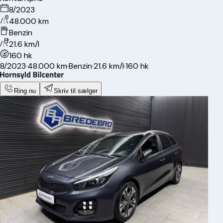
8/2023
48.000 km
Benzin
21.6 km/l
160 hk
8/2023
·
48.000 km
·
Benzin
·
21.6 km/l
·
160 hk
Ring nu
Skriv til sælger