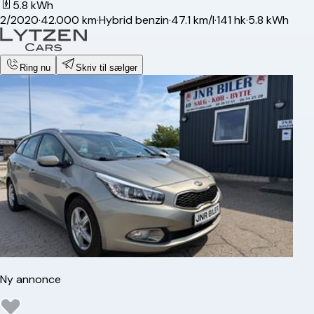
5.8 kWh
2/2020
·
42.000 km
·
Hybrid benzin
·
47.1 km/l
·
141 hk
·
5.8 kWh
Ring nu
Skriv til sælger
Ny annonce