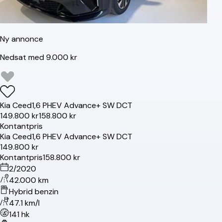
Ny annonce
Nedsat med 9.000 kr
Kia
Ceed
1,6 PHEV Advance+ SW DCT
149.800 kr
158.800 kr
Kontantpris
Kia
Ceed
1,6 PHEV Advance+ SW DCT
149.800 kr
Kontantpris
158.800 kr
2/2020
42.000 km
Hybrid benzin
47.1 km/l
141 hk