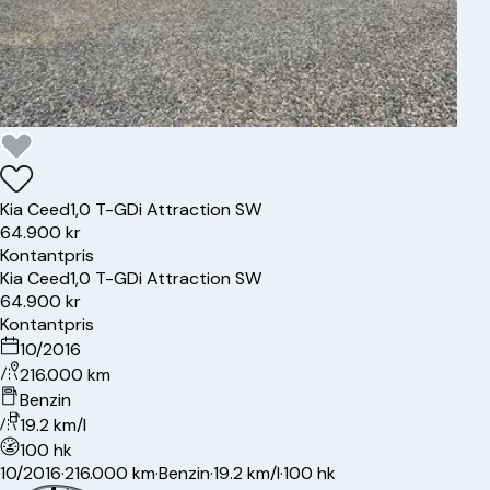
Kia
Ceed
1,0 T-GDi Attraction SW
64.900 kr
Kontantpris
Kia
Ceed
1,0 T-GDi Attraction SW
64.900 kr
Kontantpris
10/2016
216.000 km
Benzin
19.2 km/l
100 hk
10/2016
·
216.000 km
·
Benzin
·
19.2 km/l
·
100 hk