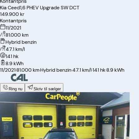
Kontantpris
Kia
Ceed
1,6 PHEV Upgrade SW DCT
149.900 kr
Kontantpris
11/2021
81.000 km
Hybrid benzin
47.1 km/l
141 hk
8.9 kWh
11/2021
·
81.000 km
·
Hybrid benzin
·
47.1 km/l
·
141 hk
·
8.9 kWh
Ring nu
Skriv til sælger