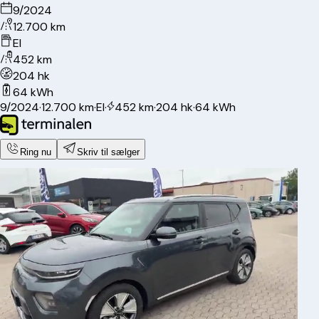
9/2024
12.700 km
El
452 km
204 hk
64 kWh
9/2024
·
12.700 km
·
El
·
452 km
·
204 hk
·
64 kWh
Ring nu
Skriv til sælger