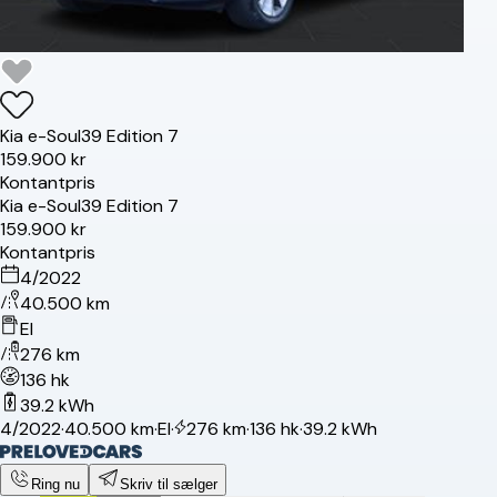
Kia
e-Soul
39 Edition 7
159.900 kr
Kontantpris
Kia
e-Soul
39 Edition 7
159.900 kr
Kontantpris
4/2022
40.500 km
El
276 km
136 hk
39.2 kWh
4/2022
·
40.500 km
·
El
·
276 km
·
136 hk
·
39.2 kWh
Ring nu
Skriv til sælger