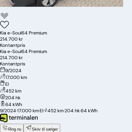
Kia
e-Soul
64 Premium
214.700 kr
Kontantpris
Kia
e-Soul
64 Premium
214.700 kr
Kontantpris
9/2024
17.000 km
El
452 km
204 hk
64 kWh
9/2024
·
17.000 km
·
El
·
452 km
·
204 hk
·
64 kWh
Ring nu
Skriv til sælger