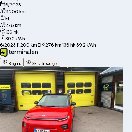
6/2023
11.200 km
El
276 km
136 hk
39.2 kWh
6/2023
·
11.200 km
·
El
·
276 km
·
136 hk
·
39.2 kWh
Ring nu
Skriv til sælger