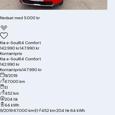
Nedsat med 5.000 kr
Kia
e-Soul
64 Comfort
142.990 kr
147.990 kr
Kontantpris
Kia
e-Soul
64 Comfort
142.990 kr
Kontantpris
147.990 kr
9/2019
67.000 km
El
452 km
204 hk
64 kWh
9/2019
·
67.000 km
·
El
·
452 km
·
204 hk
·
64 kWh