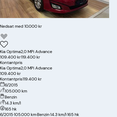
Nedsat med 10.000 kr
Kia
Optima
2,0 MPi Advance
109.400 kr
119.400 kr
Kontantpris
Kia
Optima
2,0 MPi Advance
109.400 kr
Kontantpris
119.400 kr
6/2015
105.000 km
Benzin
14.3 km/l
165 hk
6/2015
·
105.000 km
·
Benzin
·
14.3 km/l
·
165 hk