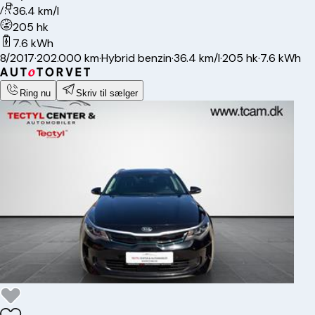
36.4 km/l
205 hk
7.6 kWh
8/2017
·
202.000 km
·
Hybrid benzin
·
36.4 km/l
·
205 hk
·
7.6 kWh
Ring nu
Skriv til sælger