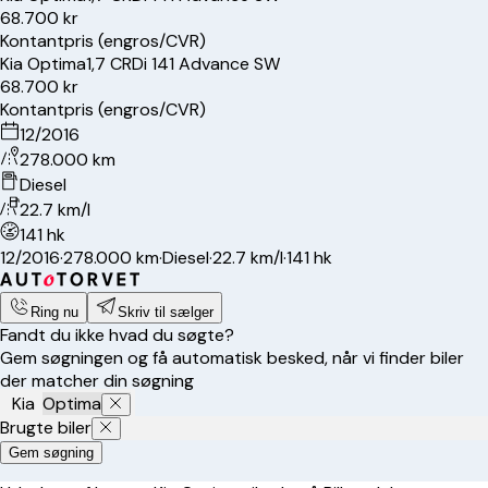
68.700 kr
Kontantpris (engros/CVR)
Kia
Optima
1,7 CRDi 141 Advance SW
68.700 kr
Kontantpris (engros/CVR)
12/2016
278.000 km
Diesel
22.7 km/l
141 hk
12/2016
·
278.000 km
·
Diesel
·
22.7 km/l
·
141 hk
Ring nu
Skriv til sælger
Fandt du ikke hvad du søgte?
Gem søgningen og få automatisk besked, når vi finder biler
der matcher din søgning
Kia
Optima
Brugte biler
Gem søgning