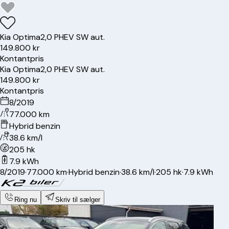
Kia
Optima
2,0 PHEV SW aut.
149.800 kr
Kontantpris
Kia
Optima
2,0 PHEV SW aut.
149.800 kr
Kontantpris
8/2019
77.000 km
Hybrid benzin
38.6 km/l
205 hk
7.9 kWh
8/2019
·
77.000 km
·
Hybrid benzin
·
38.6 km/l
·
205 hk
·
7.9 kWh
Ring nu
Skriv til sælger