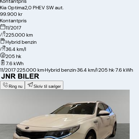
Kontantpris
Kia
Optima
2,0 PHEV SW aut.
99.900 kr
Kontantpris
11/2017
225.000 km
Hybrid benzin
36.4 km/l
205 hk
7.6 kWh
11/2017
·
225.000 km
·
Hybrid benzin
·
36.4 km/l
·
205 hk
·
7.6 kWh
Ring nu
Skriv til sælger