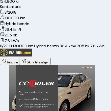
124.900 kr
Kontantpris
8/2018
130.000 km
Hybrid benzin
36.4 km/l
205 hk
7.6 kWh
8/2018
·
130.000 km
·
Hybrid benzin
·
36.4 km/l
·
205 hk
·
7.6 kWh
Ring nu
Skriv til sælger