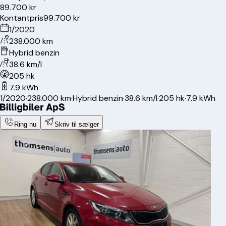
89.700 kr
Kontantpris
99.700 kr
1/2020
238.000 km
Hybrid benzin
38.6 km/l
205 hk
7.9 kWh
1/2020
·
238.000 km
·
Hybrid benzin
·
38.6 km/l
·
205 hk
·
7.9 kWh
Ring nu
Skriv til sælger