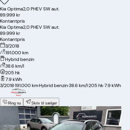
Kia
Optima
2,0 PHEV SW aut.
89.999 kr
Kontantpris
Kia
Optima
2,0 PHEV SW aut.
89.999 kr
Kontantpris
3/2018
191.000 km
Hybrid benzin
38.6 km/l
205 hk
7.9 kWh
3/2018
·
191.000 km
·
Hybrid benzin
·
38.6 km/l
·
205 hk
·
7.9 kWh
Ring nu
Skriv til sælger