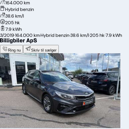
164.000 km
Hybrid benzin
38.6 km/l
205 hk
7.9 kWh
3/2019
·
164.000 km
·
Hybrid benzin
·
38.6 km/l
·
205 hk
·
7.9 kWh
Ring nu
Skriv til sælger