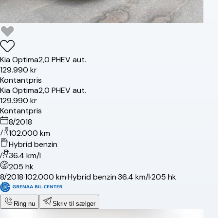
Kia
Optima
2,0 PHEV aut.
129.990 kr
Kontantpris
Kia
Optima
2,0 PHEV aut.
129.990 kr
Kontantpris
8/2018
102.000 km
Hybrid benzin
36.4 km/l
205 hk
8/2018
·
102.000 km
·
Hybrid benzin
·
36.4 km/l
·
205 hk
Ring nu
Skriv til sælger