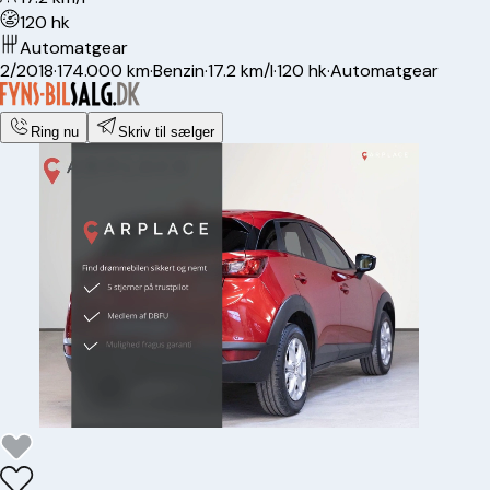
120 hk
Automatgear
2/2018
·
174.000 km
·
Benzin
·
17.2 km/l
·
120 hk
·
Automatgear
Ring nu
Skriv til sælger