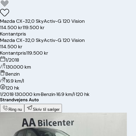
Mazda
CX-3
2,0 SkyActiv-G 120 Vision
114.500 kr
119.500 kr
Kontantpris
Mazda
CX-3
2,0 SkyActiv-G 120 Vision
114.500 kr
Kontantpris
119.500 kr
1/2018
130.000 km
Benzin
16.9 km/l
120 hk
1/2018
·
130.000 km
·
Benzin
·
16.9 km/l
·
120 hk
Ring nu
Skriv til sælger