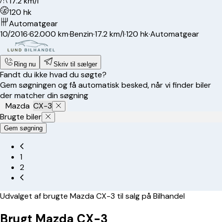
17.2 km/l
120 hk
Automatgear
10/2016
·
62.000 km
·
Benzin
·
17.2 km/l
·
120 hk
·
Automatgear
Ring nu
Skriv til sælger
Fandt du ikke hvad du søgte?
Gem søgningen og få automatisk besked, når vi finder biler
der matcher din søgning
Mazda
CX-3
Brugte biler
Gem søgning
1
2
Udvalget af brugte Mazda CX-3 til salg på Bilhandel
Brugt Mazda CX-3