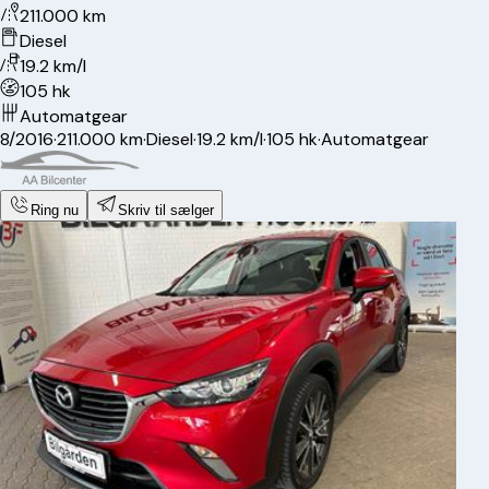
211.000 km
Diesel
19.2 km/l
105 hk
Automatgear
8/2016
·
211.000 km
·
Diesel
·
19.2 km/l
·
105 hk
·
Automatgear
Ring nu
Skriv til sælger