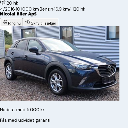
120 hk
4/2016
·
101.000 km
·
Benzin
·
16.9 km/l
·
120 hk
Ring nu
Skriv til sælger
Nedsat med 5.000 kr
Fås med udvidet garanti