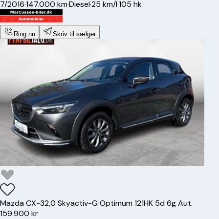
7/2016
·
147.000 km
·
Diesel
·
25 km/l
·
105 hk
Ring nu
Skriv til sælger
Mazda
CX-3
2,0 Skyactiv-G Optimum 121HK 5d 6g Aut.
159.900 kr