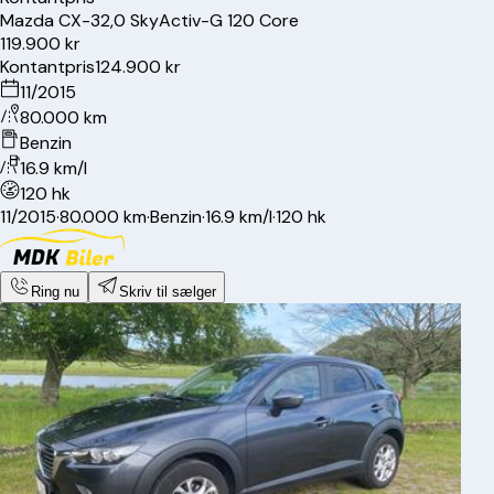
Mazda
CX-3
2,0 SkyActiv-G 120 Core
119.900 kr
Kontantpris
124.900 kr
11/2015
80.000 km
Benzin
16.9 km/l
120 hk
11/2015
·
80.000 km
·
Benzin
·
16.9 km/l
·
120 hk
Ring nu
Skriv til sælger