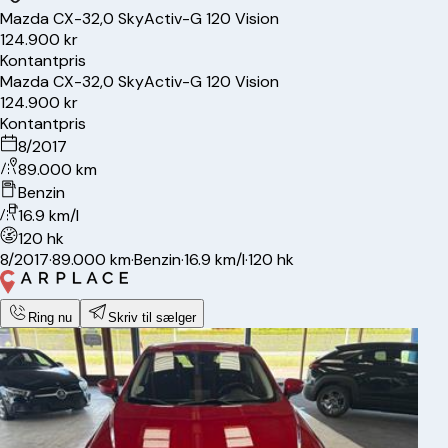
Mazda
CX-3
2,0 SkyActiv-G 120 Vision
124.900 kr
Kontantpris
Mazda
CX-3
2,0 SkyActiv-G 120 Vision
124.900 kr
Kontantpris
8/2017
89.000 km
Benzin
16.9 km/l
120 hk
8/2017
·
89.000 km
·
Benzin
·
16.9 km/l
·
120 hk
Ring nu
Skriv til sælger