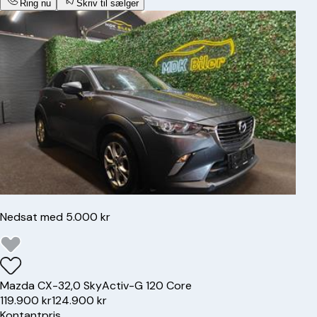
Ring nu
Skriv til sælger
Nedsat med 5.000 kr
Mazda
CX-3
2,0 SkyActiv-G 120 Core
119.900 kr
124.900 kr
Kontantpris