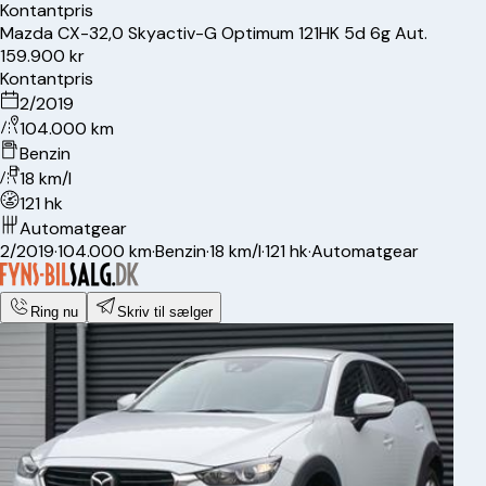
Kontantpris
Mazda
CX-3
2,0 Skyactiv-G Optimum 121HK 5d 6g Aut.
159.900 kr
Kontantpris
2/2019
104.000 km
Benzin
18 km/l
121 hk
Automatgear
2/2019
·
104.000 km
·
Benzin
·
18 km/l
·
121 hk
·
Automatgear
Ring nu
Skriv til sælger