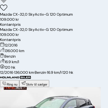
Mazda
CX-3
2,0 SkyActiv-G 120 Optimum
109.000 kr
Kontantpris
Mazda
CX-3
2,0 SkyActiv-G 120 Optimum
109.000 kr
Kontantpris
12/2016
136.000 km
Benzin
16.9 km/l
120 hk
12/2016
·
136.000 km
·
Benzin
·
16.9 km/l
·
120 hk
Ring nu
Skriv til sælger