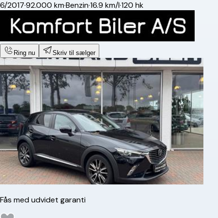
6/2017
·
92.000 km
·
Benzin
·
16.9 km/l
·
120 hk
Ring nu
Skriv til sælger
Fås med udvidet garanti