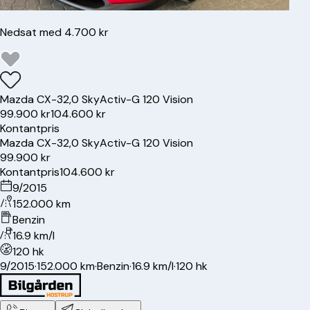
Nedsat med 4.700 kr
Mazda
CX-3
2,0 SkyActiv-G 120 Vision
99.900 kr
104.600 kr
Kontantpris
Mazda
CX-3
2,0 SkyActiv-G 120 Vision
99.900 kr
Kontantpris
104.600 kr
9/2015
152.000 km
Benzin
16.9 km/l
120 hk
9/2015
·
152.000 km
·
Benzin
·
16.9 km/l
·
120 hk