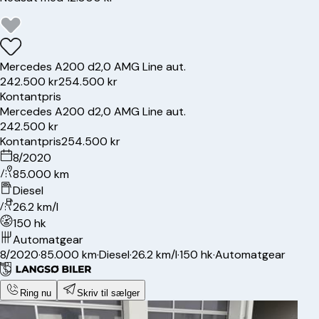
Mercedes
A200 d
2,0 AMG Line aut.
242.500 kr
254.500 kr
Kontantpris
Mercedes
A200 d
2,0 AMG Line aut.
242.500 kr
Kontantpris
254.500 kr
8/2020
85.000 km
Diesel
26.2 km/l
150 hk
Automatgear
8/2020
·
85.000 km
·
Diesel
·
26.2 km/l
·
150 hk
·
Automatgear
Ring nu
Skriv til sælger