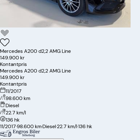
Mercedes
A200 d
2,2 AMG Line
149.900 kr
Kontantpris
Mercedes
A200 d
2,2 AMG Line
149.900 kr
Kontantpris
11/2017
98.600 km
Diesel
22.7 km/l
136 hk
11/2017
·
98.600 km
·
Diesel
·
22.7 km/l
·
136 hk