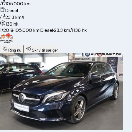
105.000 km
Diesel
23.3 km/l
136 hk
1/2018
·
105.000 km
·
Diesel
·
23.3 km/l
·
136 hk
Ring nu
Skriv til sælger