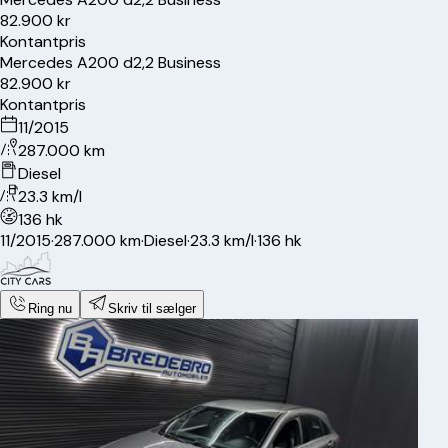
82.900 kr
Kontantpris
Mercedes
A200 d
2,2 Business
82.900 kr
Kontantpris
11/2015
287.000 km
Diesel
23.3 km/l
136 hk
11/2015
·
287.000 km
·
Diesel
·
23.3 km/l
·
136 hk
Ring nu
Skriv til sælger