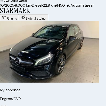
Automatgear
10/2025
·
8.000 km
·
Diesel
·
22.8 km/l
·
150 hk
·
Automatgear
Ring nu
Skriv til sælger
Ny annonce
Engros/CVR