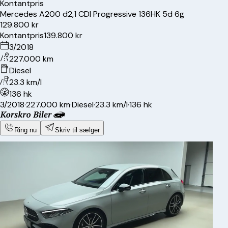
Kontantpris
Mercedes
A200 d
2,1 CDI Progressive 136HK 5d 6g
129.800 kr
Kontantpris
139.800 kr
3/2018
227.000 km
Diesel
23.3 km/l
136 hk
3/2018
·
227.000 km
·
Diesel
·
23.3 km/l
·
136 hk
Ring nu
Skriv til sælger