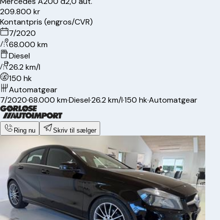
Mercedes
A200 d
2,0 aut.
209.800 kr
Kontantpris (engros/CVR)
7/2020
68.000 km
Diesel
26.2 km/l
150 hk
Automatgear
7/2020
·
68.000 km
·
Diesel
·
26.2 km/l
·
150 hk
·
Automatgear
Ring nu
Skriv til sælger