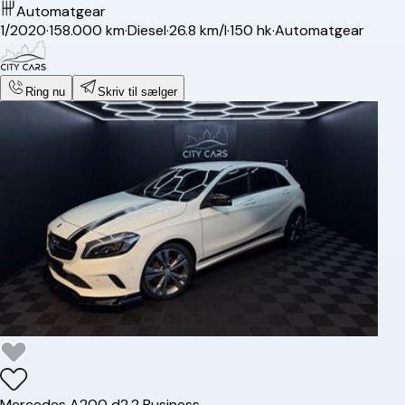
Automatgear
1/2020
·
158.000 km
·
Diesel
·
26.8 km/l
·
150 hk
·
Automatgear
Ring nu
Skriv til sælger
Mercedes
A200 d
2,2 Business