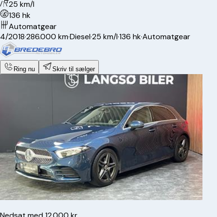
25 km/l
136 hk
Automatgear
4/2018
·
286.000 km
·
Diesel
·
25 km/l
·
136 hk
·
Automatgear
Ring nu
Skriv til sælger
Nedsat med 12.000 kr