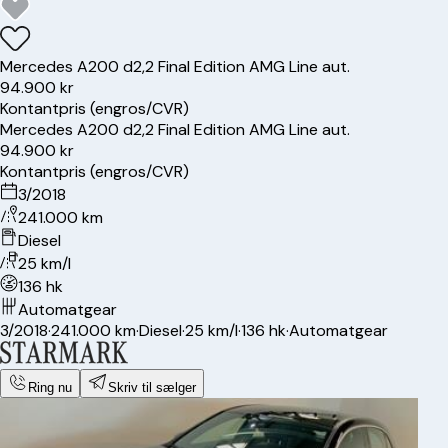
Mercedes
A200 d
2,2 Final Edition AMG Line aut.
94.900 kr
Kontantpris (engros/CVR)
Mercedes
A200 d
2,2 Final Edition AMG Line aut.
94.900 kr
Kontantpris (engros/CVR)
3/2018
241.000 km
Diesel
25 km/l
136 hk
Automatgear
3/2018
·
241.000 km
·
Diesel
·
25 km/l
·
136 hk
·
Automatgear
Ring nu
Skriv til sælger