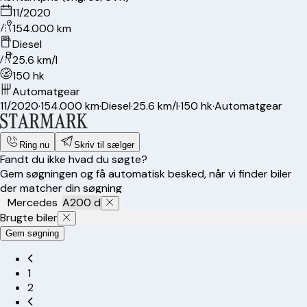
11/2020
154.000 km
Diesel
25.6 km/l
150 hk
Automatgear
11/2020
·
154.000 km
·
Diesel
·
25.6 km/l
·
150 hk
·
Automatgear
Ring nu
Skriv til sælger
Fandt du ikke hvad du søgte?
Gem søgningen og få automatisk besked, når vi finder biler
der matcher din søgning
Mercedes
A200 d
Brugte biler
Gem søgning
1
2