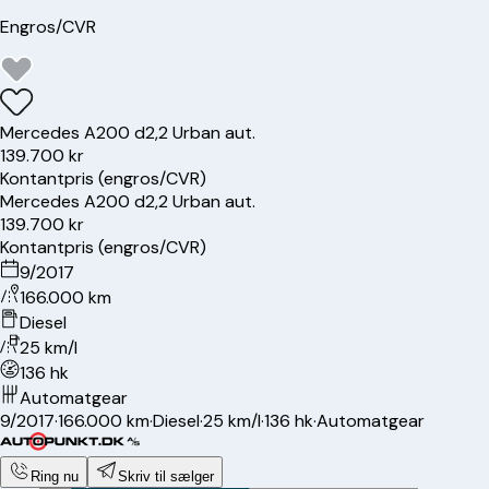
Engros/CVR
Mercedes
A200 d
2,2 Urban aut.
139.700 kr
Kontantpris (engros/CVR)
Mercedes
A200 d
2,2 Urban aut.
139.700 kr
Kontantpris (engros/CVR)
9/2017
166.000 km
Diesel
25 km/l
136 hk
Automatgear
9/2017
·
166.000 km
·
Diesel
·
25 km/l
·
136 hk
·
Automatgear
Ring nu
Skriv til sælger