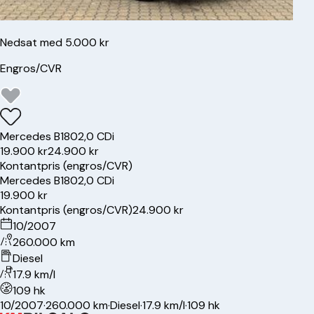
Nedsat med 5.000 kr
Engros/CVR
Mercedes
B180
2,0 CDi
19.900 kr
24.900 kr
Kontantpris (engros/CVR)
Mercedes
B180
2,0 CDi
19.900 kr
Kontantpris (engros/CVR)
24.900 kr
10/2007
260.000 km
Diesel
17.9 km/l
109 hk
10/2007
·
260.000 km
·
Diesel
·
17.9 km/l
·
109 hk