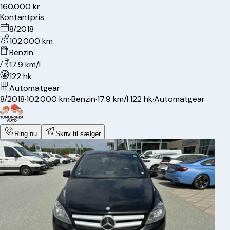
160.000 kr
Kontantpris
8/2018
102.000 km
Benzin
17.9 km/l
122 hk
Automatgear
8/2018
·
102.000 km
·
Benzin
·
17.9 km/l
·
122 hk
·
Automatgear
Ring nu
Skriv til sælger