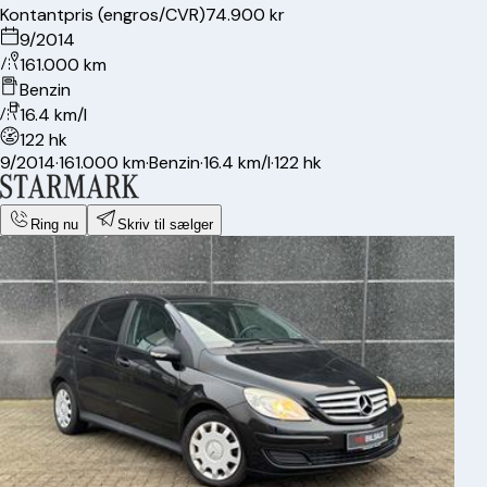
Kontantpris (engros/CVR)
74.900 kr
9/2014
161.000 km
Benzin
16.4 km/l
122 hk
9/2014
·
161.000 km
·
Benzin
·
16.4 km/l
·
122 hk
Ring nu
Skriv til sælger