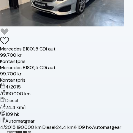
Mercedes
B180
1,5 CDi aut.
99.700 kr
Kontantpris
Mercedes
B180
1,5 CDi aut.
99.700 kr
Kontantpris
4/2015
190.000 km
Diesel
24.4 km/l
109 hk
Automatgear
4/2015
·
190.000 km
·
Diesel
·
24.4 km/l
·
109 hk
·
Automatgear