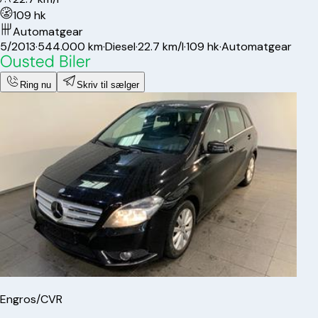
109 hk
Automatgear
5/2013
·
544.000 km
·
Diesel
·
22.7 km/l
·
109 hk
·
Automatgear
Ring nu
Skriv til sælger
Engros/CVR