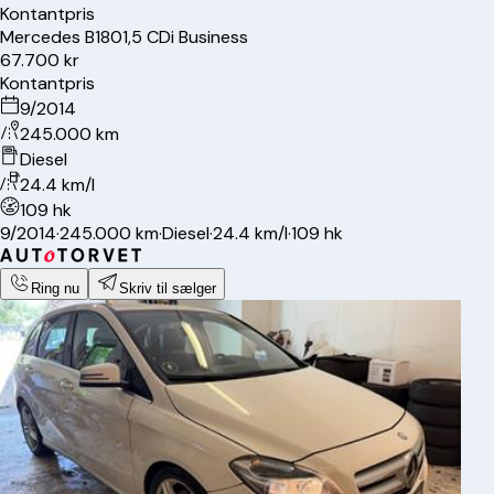
Kontantpris
Mercedes
B180
1,5 CDi Business
67.700 kr
Kontantpris
9/2014
245.000 km
Diesel
24.4 km/l
109 hk
9/2014
·
245.000 km
·
Diesel
·
24.4 km/l
·
109 hk
Ring nu
Skriv til sælger