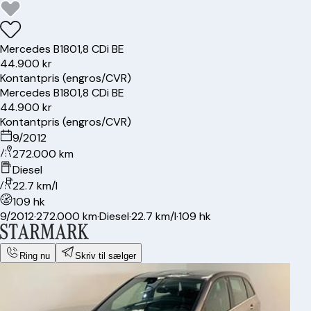
Mercedes
B180
1,8 CDi BE
44.900 kr
Kontantpris (engros/CVR)
Mercedes
B180
1,8 CDi BE
44.900 kr
Kontantpris (engros/CVR)
9/2012
272.000 km
Diesel
22.7 km/l
109 hk
9/2012
·
272.000 km
·
Diesel
·
22.7 km/l
·
109 hk
Ring nu
Skriv til sælger