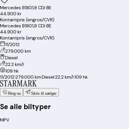
Mercedes
B180
1,8 CDi BE
44.900 kr
Kontantpris (engros/CVR)
Mercedes
B180
1,8 CDi BE
44.900 kr
Kontantpris (engros/CVR)
11/2012
279.000 km
Diesel
22.2 km/l
109 hk
11/2012
·
279.000 km
·
Diesel
·
22.2 km/l
·
109 hk
Ring nu
Skriv til sælger
Se alle biltyper
MPV