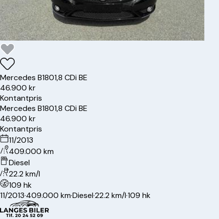
Mercedes
B180
1,8 CDi BE
46.900 kr
Kontantpris
Mercedes
B180
1,8 CDi BE
46.900 kr
Kontantpris
11/2013
409.000 km
Diesel
22.2 km/l
109 hk
11/2013
·
409.000 km
·
Diesel
·
22.2 km/l
·
109 hk