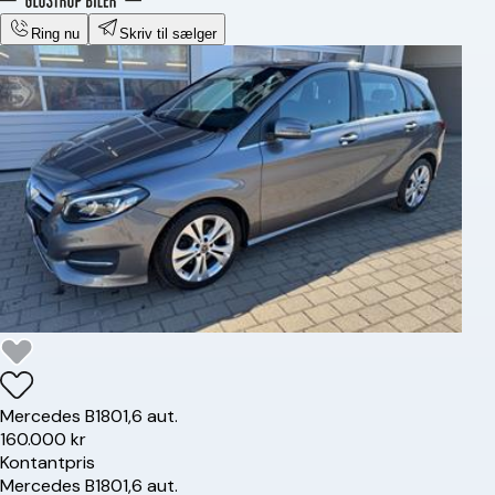
Ring nu
Skriv til sælger
Mercedes
B180
1,6 aut.
160.000 kr
Kontantpris
Mercedes
B180
1,6 aut.