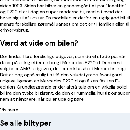
siden 1993. Siden har bilserien gennemgået et par “facelifts”
og E220 d er i dag en super moderne bil, med alt hvad der
hører sig til af udstyr. En modellen er derfor en rigtig god bil til
mange forskellige gøremål uanset om det er til familien eller til
erhvervsbrug.
Værd at vide om bilen?
Der findes flere forskellige udgaver, som du vil støde på, når
du er på udkig efter en brugt
Mercedes E220
d. Den mest
solgte er AMG-udgaven, der er en klassiker i Mercedes-regi.
Det er dog også muligt at få den veludstyrede Avantgard-
udgave ligesom en
Mercedes E220
d også kan fås i en E-
edition. Grundlæggende er der altså tale om en virkelig solid
bil fra den tyske bilgigant, da den er rummelig, hurtig og super
nem at håndtere, når du er ude og køre.
Vis mere
Se alle biltyper