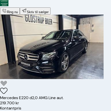
Ring nu
Skriv til sælger
Mercedes
E220 d
2,0 AMG Line aut.
219.700 kr
Kontantpris