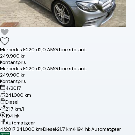
Mercedes
E220 d
2,0 AMG Line stc. aut.
249.900 kr
Kontantpris
Mercedes
E220 d
2,0 AMG Line stc. aut.
249.900 kr
Kontantpris
4/2017
241.000 km
Diesel
21.7 km/l
194 hk
Automatgear
4/2017
·
241.000 km
·
Diesel
·
21.7 km/l
·
194 hk
·
Automatgear