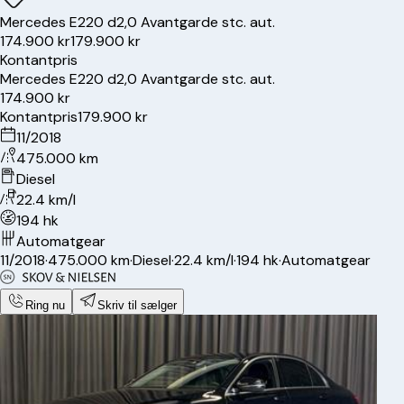
Mercedes
E220 d
2,0 Avantgarde stc. aut.
174.900 kr
179.900 kr
Kontantpris
Mercedes
E220 d
2,0 Avantgarde stc. aut.
174.900 kr
Kontantpris
179.900 kr
11/2018
475.000 km
Diesel
22.4 km/l
194 hk
Automatgear
11/2018
·
475.000 km
·
Diesel
·
22.4 km/l
·
194 hk
·
Automatgear
Ring nu
Skriv til sælger