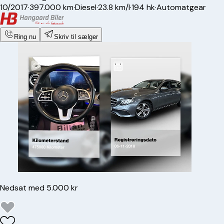
10/2017
·
397.000 km
·
Diesel
·
23.8 km/l
·
194 hk
·
Automatgear
Ring nu
Skriv til sælger
Nedsat med 5.000 kr