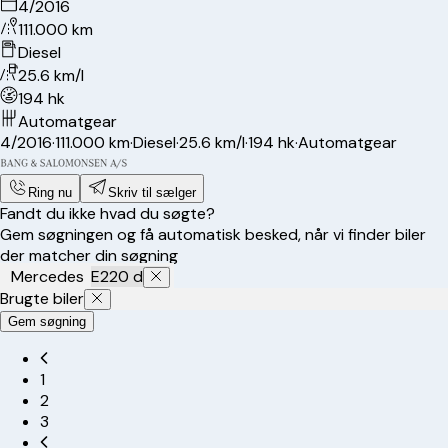
4/2016
111.000 km
Diesel
25.6 km/l
194 hk
Automatgear
4/2016
·
111.000 km
·
Diesel
·
25.6 km/l
·
194 hk
·
Automatgear
Ring nu
Skriv til sælger
Fandt du ikke hvad du søgte?
Gem søgningen og få automatisk besked, når vi finder biler
der matcher din søgning
Mercedes
E220 d
Brugte biler
Gem søgning
1
2
3