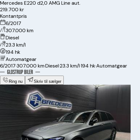
Mercedes
E220 d
2,0 AMG Line aut.
219.700 kr
Kontantpris
6/2017
307.000 km
Diesel
23.3 km/l
194 hk
Automatgear
6/2017
·
307.000 km
·
Diesel
·
23.3 km/l
·
194 hk
·
Automatgear
Ring nu
Skriv til sælger