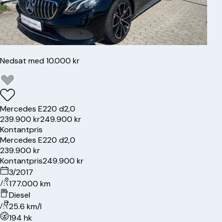
Nedsat med 10.000 kr
Mercedes
E220 d
2,0
239.900 kr
249.900 kr
Kontantpris
Mercedes
E220 d
2,0
239.900 kr
Kontantpris
249.900 kr
3/2017
177.000 km
Diesel
25.6 km/l
194 hk