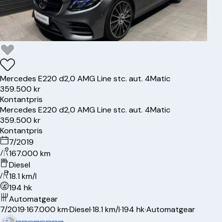
Mercedes
E220 d
2,0 AMG Line stc. aut. 4Matic
359.500 kr
Kontantpris
Mercedes
E220 d
2,0 AMG Line stc. aut. 4Matic
359.500 kr
Kontantpris
7/2019
167.000 km
Diesel
18.1 km/l
194 hk
Automatgear
7/2019
·
167.000 km
·
Diesel
·
18.1 km/l
·
194 hk
·
Automatgear