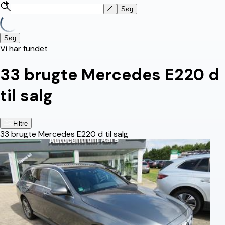
Søg
Søg
Vi har fundet
33
brugte Mercedes E220 d
til salg
Filtre
33
brugte Mercedes E220 d til salg