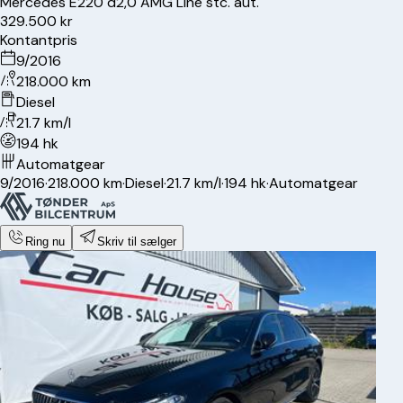
Mercedes
E220 d
2,0 AMG Line stc. aut.
329.500 kr
Kontantpris
9/2016
218.000 km
Diesel
21.7 km/l
194 hk
Automatgear
9/2016
·
218.000 km
·
Diesel
·
21.7 km/l
·
194 hk
·
Automatgear
Ring nu
Skriv til sælger