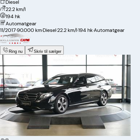
Diesel
22.2 km/l
194 hk
Automatgear
11/2017
·
90.000 km
·
Diesel
·
22.2 km/l
·
194 hk
·
Automatgear
Ring nu
Skriv til sælger