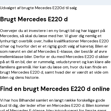
Udvalget af brugte Mecedes E220d til salg
Brugt
Mercedes E220
d
Overvejer du at investere i en ny brugt bil og har kigget på
Mercedes, så skal du læse med her. Vi giver dig nemlig et
lynhurtigt overblik over, hvilke kvalifikationer
Mercedes E220
d har og hvorfor det er et rigtig godt valg af køretøj. Bilen er
som nævnt en del af Mercedes E-klasse, der består af øvre
mellemklasse biler. Derfor er du med
Mercedes E220
d sikker
på at få en bil, der er rummelig, veludstyreret og kan klare alle
familiens gøremål. Her kan du læse om, hvor du kan finde en
brugt
Mercedes E220
d, samt hvad der er værdt at vide om
bilen og dens historie.
Find en brugt
Mercedes E220
d online
Vi har hos Bilhandel samlet en langt række forskellige gode
bud til dig, der leder efter en
Mercedes E220
d. Bilen kommer
ud af Mercedes E-klasse, blev introduceret for første gang