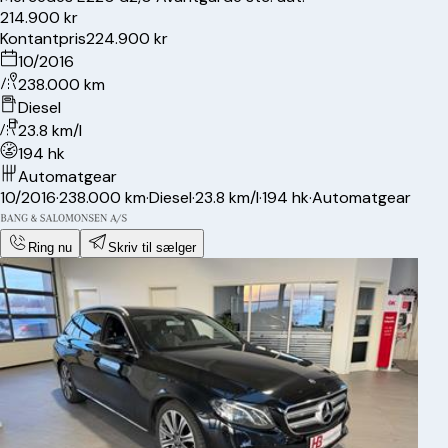
214.900 kr
Kontantpris
224.900 kr
10/2016
238.000 km
Diesel
23.8 km/l
194 hk
Automatgear
10/2016
·
238.000 km
·
Diesel
·
23.8 km/l
·
194 hk
·
Automatgear
Ring nu
Skriv til sælger