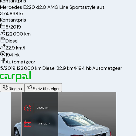
Kontantpris
Mercedes
E220 d
2,0 AMG Line Sportsstyle aut.
374.898 kr
Kontantpris
5/2019
122.000 km
Diesel
22.9 km/l
194 hk
Automatgear
5/2019
·
122.000 km
·
Diesel
·
22.9 km/l
·
194 hk
·
Automatgear
Ring nu
Skriv til sælger