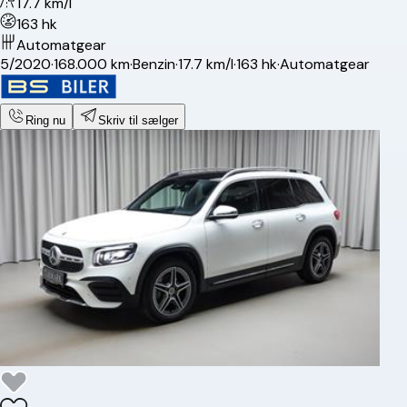
17.7 km/l
163 hk
Automatgear
5/2020
·
168.000 km
·
Benzin
·
17.7 km/l
·
163 hk
·
Automatgear
Ring nu
Skriv til sælger