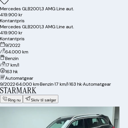
Mercedes
GLB200
1,3 AMG Line aut.
419.900 kr
Kontantpris
Mercedes
GLB200
1,3 AMG Line aut.
419.900 kr
Kontantpris
9/2022
64.000 km
Benzin
17 km/l
163 hk
Automatgear
9/2022
·
64.000 km
·
Benzin
·
17 km/l
·
163 hk
·
Automatgear
Ring nu
Skriv til sælger