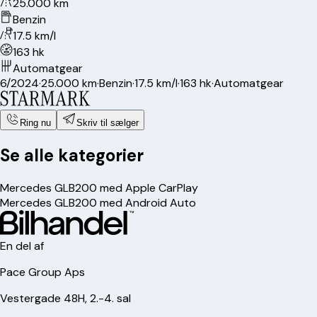
25.000 km
Benzin
17.5 km/l
163 hk
Automatgear
6/2024
·
25.000 km
·
Benzin
·
17.5 km/l
·
163 hk
·
Automatgear
Ring nu
Skriv til sælger
Se alle kategorier
Mercedes GLB200 med Apple CarPlay
Mercedes GLB200 med Android Auto
En del af
Pace Group Aps
Vestergade 48H, 2.-4. sal