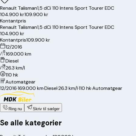
Renault
Talisman
1,5 dCi 110 Intens Sport Tourer EDC
104.900 kr
109.900 kr
Kontantpris
Renault
Talisman
1,5 dCi 110 Intens Sport Tourer EDC
104.900 kr
Kontantpris
109.900 kr
12/2016
169.000 km
Diesel
26.3 km/l
110 hk
Automatgear
12/2016
·
169.000 km
·
Diesel
·
26.3 km/l
·
110 hk
·
Automatgear
Ring nu
Skriv til sælger
Se alle kategorier