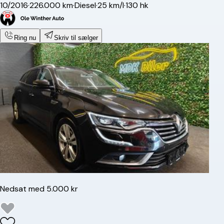
10/2016
·
226.000 km
·
Diesel
·
25 km/l
·
130 hk
Ring nu
Skriv til sælger
Nedsat med 5.000 kr