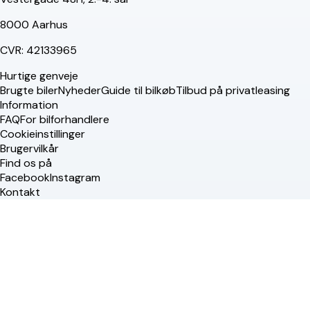
8000 Aarhus
CVR: 42133965
Hurtige genveje
Brugte biler
Nyheder
Guide til bilkøb
Tilbud på privatleasing
Information
FAQ
For bilforhandlere
Cookieinstillinger
Brugervilkår
Find os på
Facebook
Instagram
Kontakt