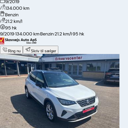
9/2019
134.000 km
Benzin
21.2 km/l
95 hk
9/2019
·
134.000 km
·
Benzin
·
21.2 km/l
·
95 hk
Ring nu
Skriv til sælger