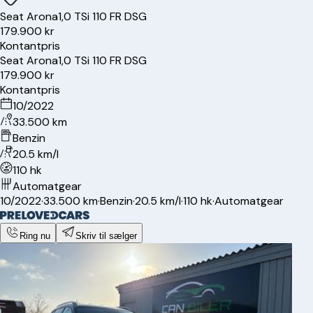
Seat
Arona
1,0 TSi 110 FR DSG
179.900 kr
Kontantpris
Seat
Arona
1,0 TSi 110 FR DSG
179.900 kr
Kontantpris
10/2022
33.500 km
Benzin
20.5 km/l
110 hk
Automatgear
10/2022
·
33.500 km
·
Benzin
·
20.5 km/l
·
110 hk
·
Automatgear
Ring nu
Skriv til sælger