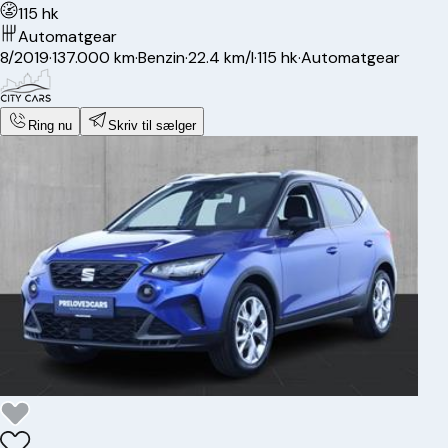
115 hk
Automatgear
8/2019
·
137.000 km
·
Benzin
·
22.4 km/l
·
115 hk
·
Automatgear
Ring nu
Skriv til sælger