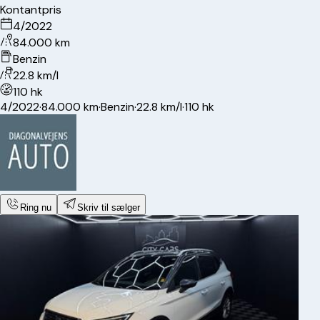
Kontantpris
4/2022
84.000 km
Benzin
22.8 km/l
110 hk
4/2022
·
84.000 km
·
Benzin
·
22.8 km/l
·
110 hk
Ring nu
Skriv til sælger