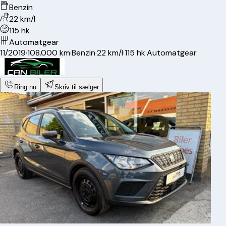
Benzin
22 km/l
115 hk
Automatgear
11/2019
·
108.000 km
·
Benzin
·
22 km/l
·
115 hk
·
Automatgear
Ring nu
Skriv til sælger