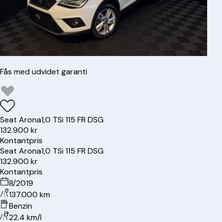
Fås med udvidet garanti
Seat
Arona
1,0 TSi 115 FR DSG
132.900 kr
Kontantpris
Seat
Arona
1,0 TSi 115 FR DSG
132.900 kr
Kontantpris
8/2019
137.000 km
Benzin
22.4 km/l