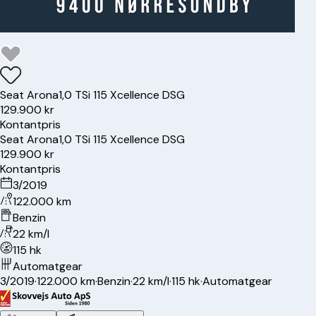
Seat
Arona
1,0 TSi 115 Xcellence DSG
129.900 kr
Kontantpris
Seat
Arona
1,0 TSi 115 Xcellence DSG
129.900 kr
Kontantpris
3/2019
122.000 km
Benzin
22 km/l
115 hk
Automatgear
3/2019
·
122.000 km
·
Benzin
·
22 km/l
·
115 hk
·
Automatgear