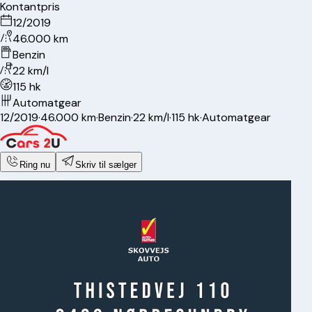
Kontantpris
12/2019
46.000 km
Benzin
22 km/l
115 hk
Automatgear
12/2019
·
46.000 km
·
Benzin
·
22 km/l
·
115 hk
·
Automatgear
Ring nu
Skriv til sælger