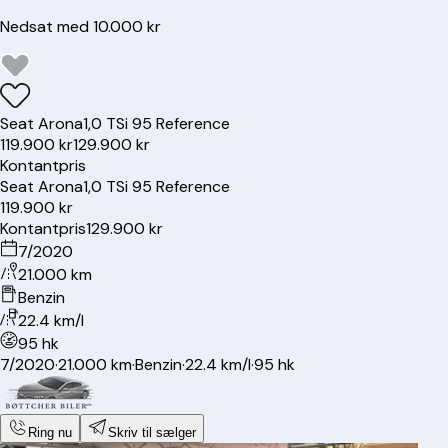
Nedsat med 10.000 kr
Seat
Arona
1,0 TSi 95 Reference
119.900 kr
129.900 kr
Kontantpris
Seat
Arona
1,0 TSi 95 Reference
119.900 kr
Kontantpris
129.900 kr
7/2020
21.000 km
Benzin
22.4 km/l
95 hk
7/2020
·
21.000 km
·
Benzin
·
22.4 km/l
·
95 hk
Ring nu
Skriv til sælger