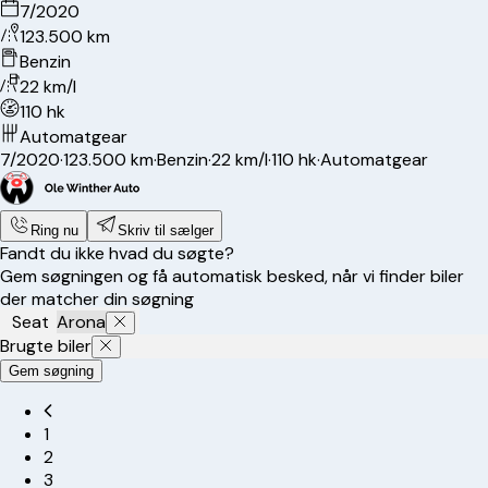
7/2020
123.500 km
Benzin
22 km/l
110 hk
Automatgear
7/2020
·
123.500 km
·
Benzin
·
22 km/l
·
110 hk
·
Automatgear
Ring nu
Skriv til sælger
Fandt du ikke hvad du søgte?
Gem søgningen og få automatisk besked, når vi finder biler
der matcher din søgning
Seat
Arona
Brugte biler
Gem søgning
1
2
3