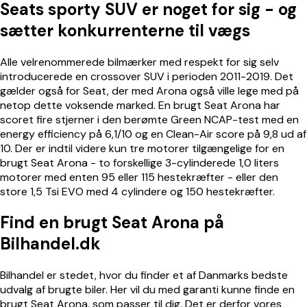
Seats sporty SUV er noget for sig - og
sætter konkurrenterne til vægs
Alle velrenommerede bilmærker med respekt for sig selv
introducerede en crossover SUV i perioden 2011-2019. Det
gælder også for Seat, der med Arona også ville lege med på
netop dette voksende marked. En brugt Seat Arona har
scoret fire stjerner i den berømte Green NCAP-test med en
energy efficiency på 6,1/10 og en Clean-Air score på 9,8 ud af
10. Der er indtil videre kun tre motorer tilgængelige for en
brugt Seat Arona - to forskellige 3-cylinderede 1,0 liters
motorer med enten 95 eller 115 hestekræfter - eller den
store 1,5 Tsi EVO med 4 cylindere og 150 hestekræfter.
Find en brugt Seat Arona på
Bilhandel.dk
Bilhandel er stedet, hvor du finder et af Danmarks bedste
udvalg af brugte biler. Her vil du med garanti kunne finde en
brugt Seat Arona, som passer til dig. Det er derfor vores