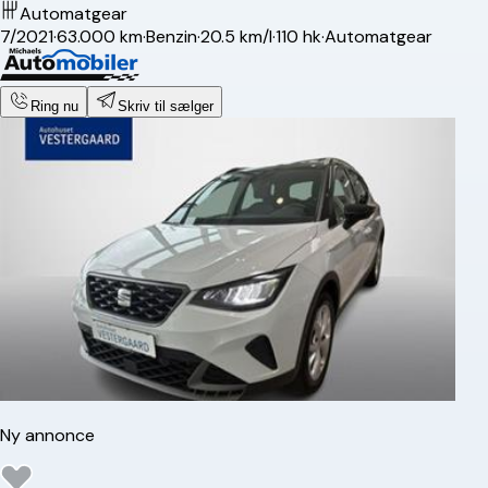
Automatgear
7/2021
·
63.000 km
·
Benzin
·
20.5 km/l
·
110 hk
·
Automatgear
Ring nu
Skriv til sælger
Ny annonce