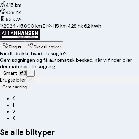
415 km
428 hk
62 kWh
1/2024
·
45.000 km
·
El
·
415 km
·
428 hk
·
62 kWh
Ring nu
Skriv til sælger
Fandt du ikke hvad du søgte?
Gem søgningen og få automatisk besked, når vi finder biler
der matcher din søgning
Smart
#3
Brugte biler
Gem søgning
1
2
Se alle biltyper