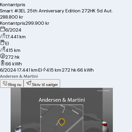
Kontantpris
Smart
#3
EL 25th Anniversary Edition 272HK 5d Aut.
288.800 kr
Kontantpris
299.900 kr
6/2024
17.441 km
El
415 km
272 hk
66 kWh
6/2024
·
17.441 km
·
El
·
415 km
·
272 hk
·
66 kWh
Ring nu
Skriv til sælger