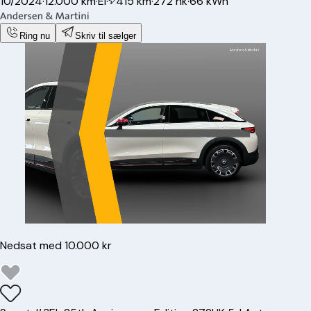
10/2024
·
12.000 km
·
El
·
415 km
·
272 hk
·
66 kWh
Ring nu
Skriv til sælger
Nedsat med 10.000 kr