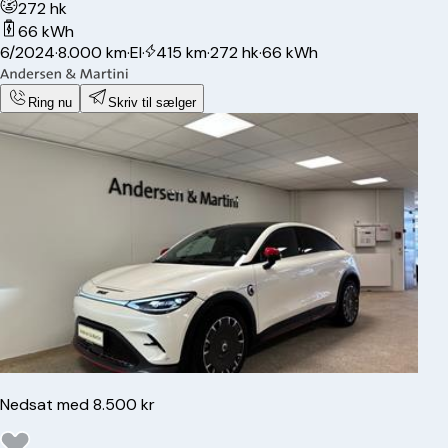
272 hk
66 kWh
6/2024
·
8.000 km
·
El
·
415 km
·
272 hk
·
66 kWh
Ring nu
Skriv til sælger
Nedsat med 8.500 kr