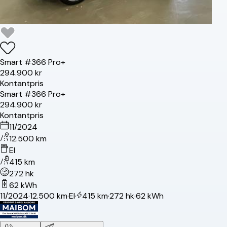
Smart
#3
66 Pro+
294.900 kr
Kontantpris
Smart
#3
66 Pro+
294.900 kr
Kontantpris
11/2024
12.500 km
El
415 km
272 hk
62 kWh
11/2024
·
12.500 km
·
El
·
415 km
·
272 hk
·
62 kWh