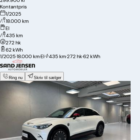
299.900 kr
Kontantpris
1/2025
18.000 km
El
435 km
272 hk
62 kWh
1/2025
·
18.000 km
·
El
·
435 km
·
272 hk
·
62 kWh
Ring nu
Skriv til sælger