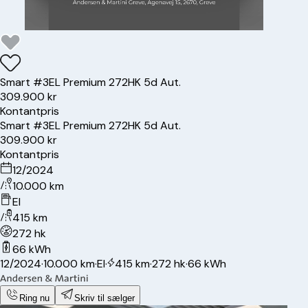
Smart
#3
EL Premium 272HK 5d Aut.
309.900 kr
Kontantpris
Smart
#3
EL Premium 272HK 5d Aut.
309.900 kr
Kontantpris
12/2024
10.000 km
El
415 km
272 hk
66 kWh
12/2024
·
10.000 km
·
El
·
415 km
·
272 hk
·
66 kWh
Ring nu
Skriv til sælger