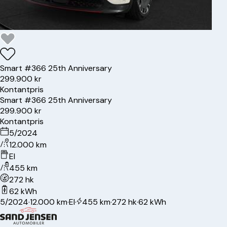
Smart
#3
66 25th Anniversary
299.900 kr
Kontantpris
Smart
#3
66 25th Anniversary
299.900 kr
Kontantpris
5/2024
12.000 km
El
455 km
272 hk
62 kWh
5/2024
·
12.000 km
·
El
·
455 km
·
272 hk
·
62 kWh