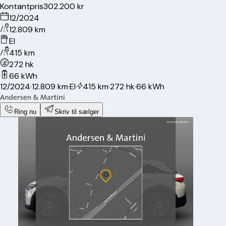
Kontantpris
302.200 kr
12/2024
12.809 km
El
415 km
272 hk
66 kWh
12/2024
·
12.809 km
·
El
·
415 km
·
272 hk
·
66 kWh
Ring nu
Skriv til sælger