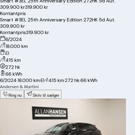
Smart
#3
EL 25th Anniversary Edition 272HK 5d Aut.
309.900 kr
319.900 kr
Kontantpris
Smart
#3
EL 25th Anniversary Edition 272HK 5d Aut.
309.900 kr
Kontantpris
319.900 kr
6/2024
18.000 km
El
415 km
272 hk
66 kWh
6/2024
·
18.000 km
·
El
·
415 km
·
272 hk
·
66 kWh
Ring nu
Skriv til sælger