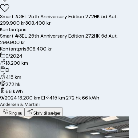
Smart
#3
EL 25th Anniversary Edition 272HK 5d Aut.
299.900 kr
308.400 kr
Kontantpris
Smart
#3
EL 25th Anniversary Edition 272HK 5d Aut.
299.900 kr
Kontantpris
308.400 kr
9/2024
13.200 km
El
415 km
272 hk
66 kWh
9/2024
·
13.200 km
·
El
·
415 km
·
272 hk
·
66 kWh
Ring nu
Skriv til sælger