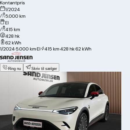
Kontantpris
1/2024
5.000 km
El
415 km
428 hk
62 kWh
1/2024
·
5.000 km
·
El
·
415 km
·
428 hk
·
62 kWh
Ring nu
Skriv til sælger